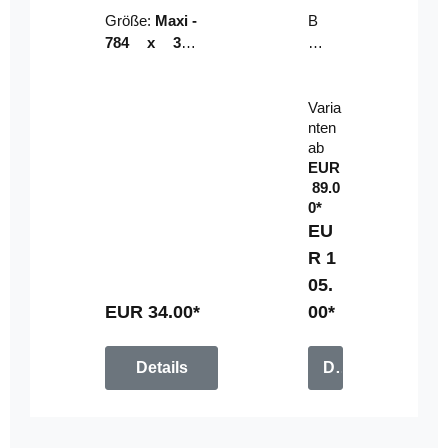
Riser
ser-
Größe:
Maxi -
B
LE
784 x 314
un
D-
mm (zzgl.
dl
Pan
Beschnittzu
e:
el
Varia
gabe)
mi
nten
t
ab
Fe
EUR
rn
89.0
be
0*
di
EU
en
R 1
u
05.
n
g
EUR 34.00*
00*
Details
Details