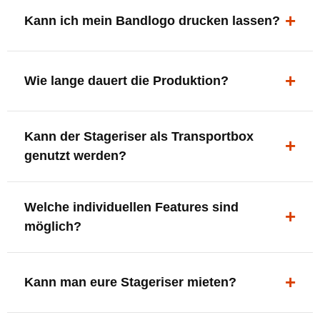
ergonomisch, sicher und gut sichtbar.
Kann ich mein Bandlogo drucken lassen?
Ja. Digitaldrucke und Logo-Fräsungen sind möglich –
deine Bühne, deine Marke.
Wie lange dauert die Produktion?
In der Regel 7–10 Tage nach Druckfreigabe. Versand
Kann der Stageriser als Transportbox
innerhalb Deutschlands kostenfrei.
genutzt werden?
Ja. Einfach umdrehen und Stauraum für Kabel, Tools
Welche individuellen Features sind
oder Zubehör nutzen.
möglich?
LED-Panel + Halterung
XLR-Brücke / Schnittstelle
Kann man eure Stageriser mieten?
Flaschenhalter & Flaschenöffner
Setlist-Clip