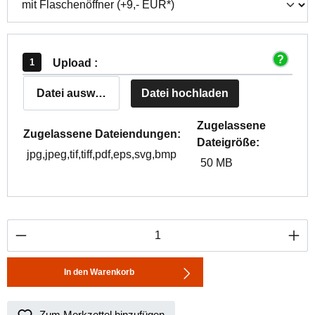
Upload :
Datei auswählen
Datei hochladen
Zugelassene
Zugelassene Dateiendungen:
Dateigröße:
jpg,jpeg,tif,tiff,pdf,eps,svg,bmp
50 MB
Produkt Anzahl: Gib den gewünschten Wert ei
In den Warenkorb
Zum Merkzettel hinzufügen