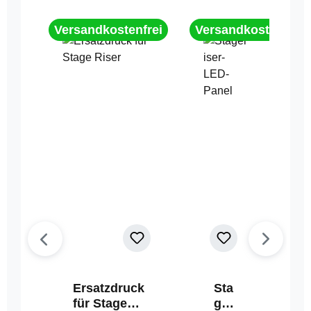
Versandkostenfrei
Versandkostenfrei
Ersatzdruck
Sta
für Stage
geri