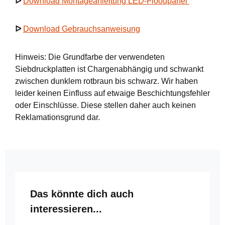
ᐅ
Download Montageanleitung LED-Floodpanel
ᐅ
Download Gebrauchsanweisung
Hinweis: Die Grundfarbe der verwendeten
Siebdruckplatten ist Chargenabhängig und schwankt
zwischen dunklem rotbraun bis schwarz. Wir haben
leider keinen Einfluss auf etwaige Beschichtungsfehler
oder Einschlüsse. Diese stellen daher auch keinen
Reklamationsgrund dar.
Produktgalerie überspringen
Das könnte dich auch
interessieren...