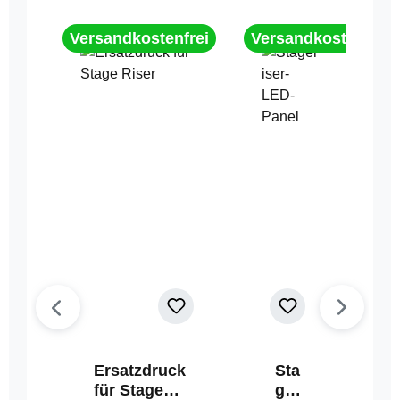
Versandkostenfrei
Versandkostenfrei
Ersatzdruck
Sta
für Stage
geri