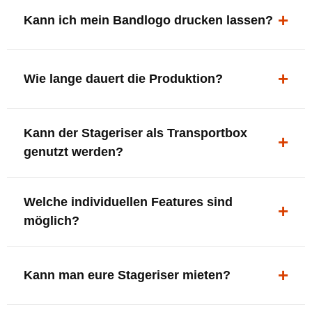
ergonomisch, sicher und gut sichtbar.
Kann ich mein Bandlogo drucken lassen?
Ja. Digitaldrucke und Logo-Fräsungen sind möglich –
deine Bühne, deine Marke.
Wie lange dauert die Produktion?
In der Regel 7–10 Tage nach Druckfreigabe. Versand
Kann der Stageriser als Transportbox
innerhalb Deutschlands kostenfrei.
genutzt werden?
Ja. Einfach umdrehen und Stauraum für Kabel, Tools
Welche individuellen Features sind
oder Zubehör nutzen.
möglich?
LED-Panel + Halterung
XLR-Brücke / Schnittstelle
Kann man eure Stageriser mieten?
Flaschenhalter & Flaschenöffner
Setlist-Clip