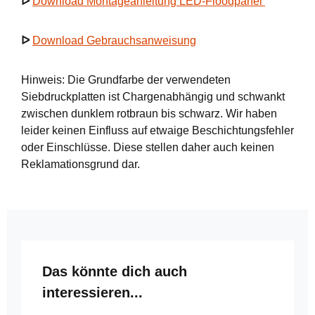
ᐅ
Download Montageanleitung LED-Floodpanel
ᐅ
Download Gebrauchsanweisung
Hinweis: Die Grundfarbe der verwendeten
Siebdruckplatten ist Chargenabhängig und schwankt
zwischen dunklem rotbraun bis schwarz. Wir haben
leider keinen Einfluss auf etwaige Beschichtungsfehler
oder Einschlüsse. Diese stellen daher auch keinen
Reklamationsgrund dar.
Produktgalerie überspringen
Das könnte dich auch
interessieren...