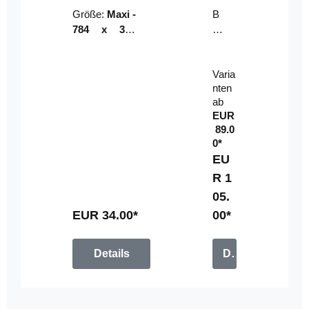
Riser
ser-
Größe:
Maxi -
B
LE
784 x 314
un
D-
mm (zzgl.
dl
Pan
Beschnittzu
e:
el
Varia
gabe)
mi
nten
t
ab
Fe
EUR
rn
89.0
be
0*
di
EU
en
R 1
u
05.
n
g
EUR 34.00*
00*
Details
Details