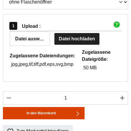
Upload :
Datei auswählen
Datei hochladen
Zugelassene
Zugelassene Dateiendungen:
Dateigröße:
jpg,jpeg,tif,tiff,pdf,eps,svg,bmp
50 MB
Produkt Anzahl: Gib den gewünschten Wert ei
In den Warenkorb
Zum Merkzettel hinzufügen