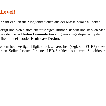
Level!
auch ihr endlich die Möglichkeit euch aus der Masse heraus zu heben.
rtigt und bieten auch auf rutschigen Bühnen sichern und stabilen Stan
Neben den
rutschfesten Gummifüßen
sorgt ein ausgeklügeltes System f
eihen ihm ein cooles
Flightcase Design
.
 einem hochwertigen Digitaldruck zu versehen (zzgl. 34,- EUR*), dieser
en. Solltet ihr euch für einen LED-Strahler aus unserem Zubehörsorti