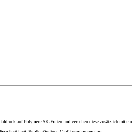
ruck auf Polymere SK-Folien und versehen diese zusätzlich mit einem
diese liegt liegt für alle gängigen Grafikprogramme vor: