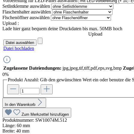
Vorbereitung für LED-Panel
auswählen
Setlistklemme
auswählen
Flaschenhalter
auswählen
Flschenöffner
auswählen
Upload :
Lade hier ganz bequem deine Druckdaten bis max. 50MB hoch
Upload
Datei auswählen
Datei hochladen
Zugelassene Dateiendungen:
jpg,jpeg,tif,tiff,pdf,eps,svg,bmp
Zugel
0%
Produkt Anzahl: Gib den gewünschten Wert ein oder benutze die S
In den Warenkorb
Zum Merkzettel hinzufügen
Produktnummer:
SW10074M.512
Länge:
60 mm
Breite:
40 mm