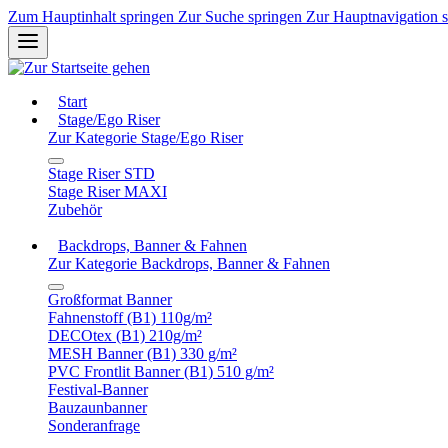
Zum Hauptinhalt springen
Zur Suche springen
Zur Hauptnavigation 
Start
Stage/Ego Riser
Zur Kategorie Stage/Ego Riser
Stage Riser STD
Stage Riser MAXI
Zubehör
Backdrops, Banner & Fahnen
Zur Kategorie Backdrops, Banner & Fahnen
Großformat Banner
Fahnenstoff (B1) 110g/m²
DECOtex (B1) 210g/m²
MESH Banner (B1) 330 g/m²
PVC Frontlit Banner (B1) 510 g/m²
Festival-Banner
Bauzaunbanner
Sonderanfrage