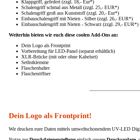
Klappgriff, gefedert (zzgl. 18,- Eur*)
Schalengriff schmal aus Metall (zzgl. 25,- EUR*)
Schalengriff groß aus Kunststoff (zzgl. 20,- Eur*)
Einbauschalengriff mit Nieten - Silber (zzgl. 26,- EUR*)
Einbauschalengriff mit Nieten - Schwarz (zzgl. 29,- EUR*)
Weiterhin bieten wir euch diese coolen Add-Ons an:
Dein Logo als Frontprint
Vorbereitung für LED-Panel (separat erhältlich)
XLR-Brücke (mit oder ohne Kabelset)
Setlistklemme
Flaschenhalter
Flaschenöffner
Dein Logo als Frontprint!
Wir drucken eure Daten mittels umweltschonendem UV-LED Digitald
Nutze zur
Druckdatenerstellung
einfach unsere
Druckvorlage
, 