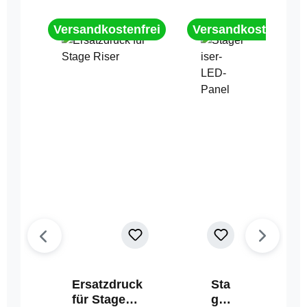
Versandkostenfrei
Versandkostenfrei
Ersatzdruck
Sta
für Stage
geri