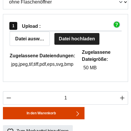
Upload :
Datei auswählen
Datei hochladen
Zugelassene
Zugelassene Dateiendungen:
Dateigröße:
jpg,jpeg,tif,tiff,pdf,eps,svg,bmp
50 MB
Produkt Anzahl: Gib den gewünschten Wert ei
In den Warenkorb
Zum Merkzettel hinzufügen