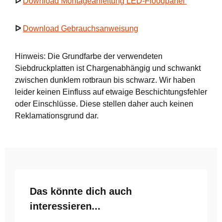
ᐅ
Download Montageanleitung LED-Floodpanel
ᐅ
Download Gebrauchsanweisung
Hinweis: Die Grundfarbe der verwendeten
Siebdruckplatten ist Chargenabhängig und schwankt
zwischen dunklem rotbraun bis schwarz. Wir haben
leider keinen Einfluss auf etwaige Beschichtungsfehler
oder Einschlüsse. Diese stellen daher auch keinen
Reklamationsgrund dar.
Produktgalerie überspringen
Das könnte dich auch
interessieren...