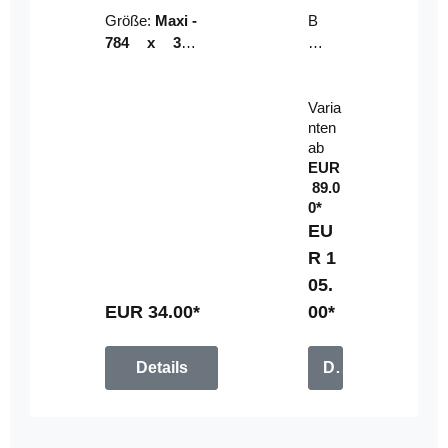
Riser
ser-
Größe:
Maxi -
B
LE
784 x 314
un
D-
mm (zzgl.
dl
Pan
Beschnittzu
e:
el
Varia
gabe)
mi
nten
t
ab
Fe
EUR
rn
89.0
be
0*
di
EU
en
R 1
u
05.
n
g
EUR 34.00*
00*
Details
Details