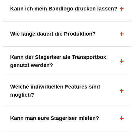
ergonomisch, sicher und gut sichtbar.
Kann ich mein Bandlogo drucken lassen?
Ja. Digitaldrucke und Logo-Fräsungen sind möglich –
deine Bühne, deine Marke.
Wie lange dauert die Produktion?
In der Regel 7–10 Tage nach Druckfreigabe. Versand
Kann der Stageriser als Transportbox
innerhalb Deutschlands kostenfrei.
genutzt werden?
Ja. Einfach umdrehen und Stauraum für Kabel, Tools
Welche individuellen Features sind
oder Zubehör nutzen.
möglich?
LED-Panel + Halterung
XLR-Brücke / Schnittstelle
Kann man eure Stageriser mieten?
Flaschenhalter & Flaschenöffner
Setlist-Clip