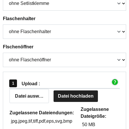
auswählen
Flaschenhalter
auswählen
Flschenöffner
Upload :
Datei auswählen
Datei hochladen
Zugelassene
Zugelassene Dateiendungen:
Dateigröße:
jpg,jpeg,tif,tiff,pdf,eps,svg,bmp
50 MB