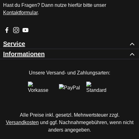
Hast du Fragen? Dann nutze hierfür bitte unser
Kontaktformular
.
Besuche uns auf Facebook – öffnet in neuem Tab (externer Li
Schau auf Instagram vorbei – öffnet in neuem Tab (externe
Sieh dir unsere Videos auf YouTube an – öffnet in ne
Service
Informationen
Unsere Versand- und Zahlungsarten:
Alle Preise inkl. gesetzl. Mehrwertsteuer zzgl.
Versandkosten
und ggf. Nachnahmegebühren, wenn nicht
anders angegeben.