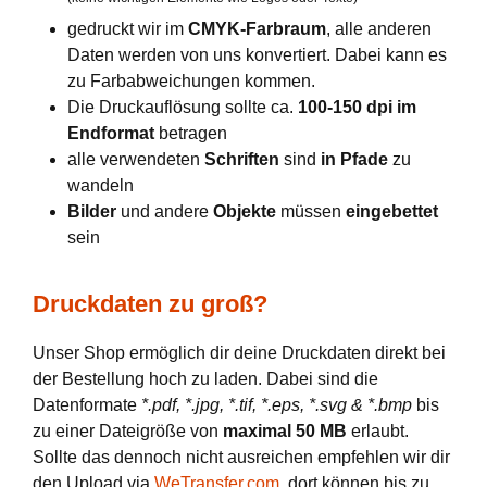
gedruckt wir im
CMYK-Farbraum
, alle anderen
Daten werden von uns konvertiert. Dabei kann es
zu Farbabweichungen kommen.
Die Druckauflösung sollte ca.
100-150 dpi im
Endformat
betragen
alle verwendeten
Schriften
sind
in Pfade
zu
wandeln
Bilder
und andere
Objekte
müssen
eingebettet
sein
Druckdaten zu groß?
Unser Shop ermöglich dir deine Druckdaten direkt bei
der Bestellung hoch zu laden. Dabei sind die
Datenformate
*.pdf, *.jpg, *.tif, *.eps, *.svg & *.bmp
bis
zu einer Dateigröße von
maximal 50 MB
erlaubt.
Sollte das dennoch nicht ausreichen empfehlen wir dir
den Upload via
WeTransfer.com
, dort können bis zu