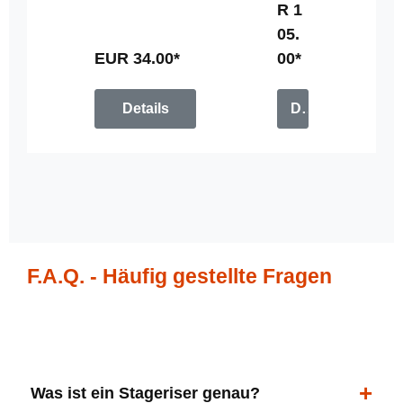
R 1
u
05.
n
g
EUR 34.00*
00*
Details
Details
F.A.Q. - Häufig gestellte Fragen
Was ist ein Stageriser genau?