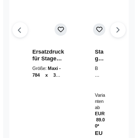
Ersatzdruck
Sta
für Stage
geri
Riser
ser-
Größe:
Maxi -
B
LE
784 x 314
un
D-
mm (zzgl.
dl
Pan
Beschnittzu
e:
el
Varia
gabe)
mi
nten
t
ab
Fe
EUR
rn
89.0
be
0*
di
EU
en