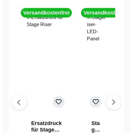
Versandkostenfrei
Versandkostenfrei
Ersatzdruck
Sta
für Stage
geri