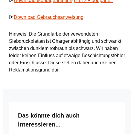
ᐅ
Download Montageanleitung LED-Floodpanel
ᐅ
Download Gebrauchsanweisung
Hinweis: Die Grundfarbe der verwendeten
Siebdruckplatten ist Chargenabhängig und schwankt
zwischen dunklem rotbraun bis schwarz. Wir haben
leider keinen Einfluss auf etwaige Beschichtungsfehler
oder Einschlüsse. Diese stellen daher auch keinen
Reklamationsgrund dar.
Produktgalerie überspringen
Das könnte dich auch
interessieren...