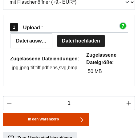
Upload :
Datei auswählen
Datei hochladen
Zugelassene
Zugelassene Dateiendungen:
Dateigröße:
jpg,jpeg,tif,tiff,pdf,eps,svg,bmp
50 MB
Produkt Anzahl: Gib den gewünschten Wert ei
In den Warenkorb
Zum Merkzettel hinzufügen