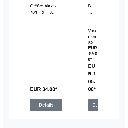
Riser
ser-
Größe:
Maxi -
B
LE
784 x 314
un
D-
mm (zzgl.
dl
Pan
Beschnittzu
e:
el
Varia
gabe)
mi
nten
t
ab
Fe
EUR
rn
89.0
be
0*
di
EU
en
R 1
u
05.
n
g
EUR 34.00*
00*
Details
Details