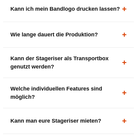
ergonomisch, sicher und gut sichtbar.
Kann ich mein Bandlogo drucken lassen?
Ja. Digitaldrucke und Logo-Fräsungen sind möglich –
deine Bühne, deine Marke.
Wie lange dauert die Produktion?
In der Regel 7–10 Tage nach Druckfreigabe. Versand
Kann der Stageriser als Transportbox
innerhalb Deutschlands kostenfrei.
genutzt werden?
Ja. Einfach umdrehen und Stauraum für Kabel, Tools
Welche individuellen Features sind
oder Zubehör nutzen.
möglich?
LED-Panel + Halterung
XLR-Brücke / Schnittstelle
Kann man eure Stageriser mieten?
Flaschenhalter & Flaschenöffner
Setlist-Clip