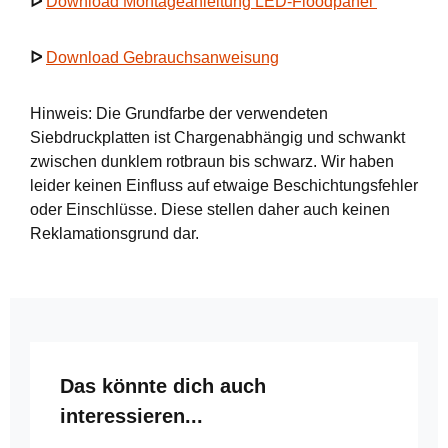
ᐅ
Download Montageanleitung LED-Floodpanel
ᐅ
Download Gebrauchsanweisung
Hinweis: Die Grundfarbe der verwendeten
Siebdruckplatten ist Chargenabhängig und schwankt
zwischen dunklem rotbraun bis schwarz. Wir haben
leider keinen Einfluss auf etwaige Beschichtungsfehler
oder Einschlüsse. Diese stellen daher auch keinen
Reklamationsgrund dar.
Produktgalerie überspringen
Das könnte dich auch
interessieren...