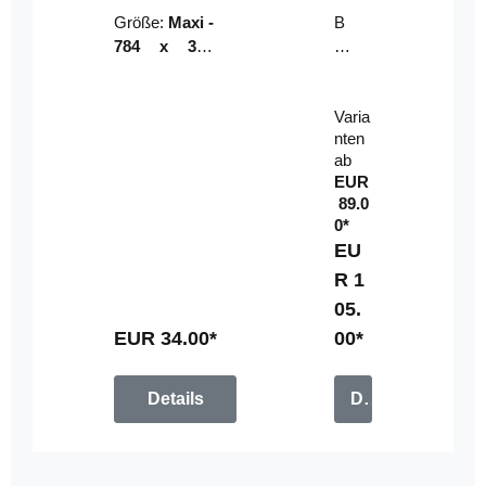
Riser
ser-
Größe:
Maxi -
B
LE
784 x 314
un
D-
mm (zzgl.
dl
Pan
Beschnittzu
e:
el
Varia
gabe)
mi
nten
t
ab
Fe
EUR
rn
89.0
be
0*
di
EU
en
R 1
u
05.
n
g
EUR 34.00*
00*
Details
Details