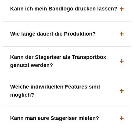
ergonomisch, sicher und gut sichtbar.
Kann ich mein Bandlogo drucken lassen?
Ja. Digitaldrucke und Logo-Fräsungen sind möglich –
deine Bühne, deine Marke.
Wie lange dauert die Produktion?
In der Regel 7–10 Tage nach Druckfreigabe. Versand
Kann der Stageriser als Transportbox
innerhalb Deutschlands kostenfrei.
genutzt werden?
Ja. Einfach umdrehen und Stauraum für Kabel, Tools
Welche individuellen Features sind
oder Zubehör nutzen.
möglich?
LED-Panel + Halterung
XLR-Brücke / Schnittstelle
Kann man eure Stageriser mieten?
Flaschenhalter & Flaschenöffner
Setlist-Clip