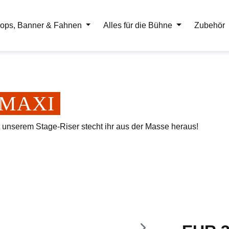
ops, Banner & Fahnen
Alles für die Bühne
Zubehör
er MAXI
t unserem Stage-Riser stecht ihr aus der Masse heraus!
Regulärer Pr