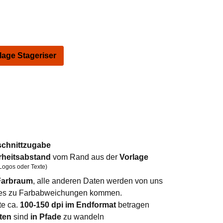
ge Stageriser
schnittzugabe
rheitsabstand
vom Rand aus der
Vorlage
Logos oder Texte)
arbraum
, alle anderen Daten werden von uns
n es zu Farbabweichungen kommen.
te ca.
100-150 dpi im Endformat
betragen
ten
sind
in Pfade
zu wandeln