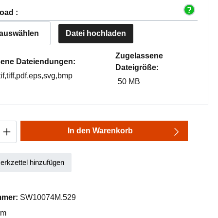
oad :
 auswählen
Datei hochladen
Zugelassene
ene Dateiendungen:
Dateigröße:
tif,tiff,pdf,eps,svg,bmp
50 MB
Anzahl: Gib den gewünschten Wert ein oder
In den Warenkorb
rkzettel hinzufügen
mmer:
SW10074M.529
mm