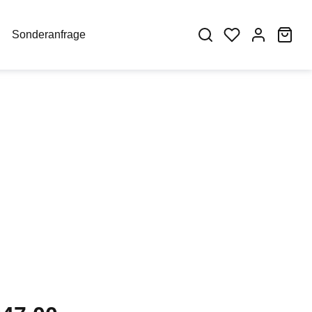
War
Sonderanfrage
eis: