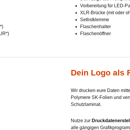
Vorbereitung für LED-Pan
XLR-Brücke (mit oder o
Setlistklemme
R*)
Flaschenhalter
EUR*)
Flaschenöffner
Dein Logo als F
Wir drucken eure Daten mit
Polymere SK-Folien und verse
Schutzlaminat.
Nutze zur
Druckdatenerstel
alle gängigen Grafikprogram