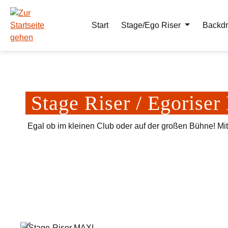
m Hauptinhalt springen
Zur Suche springen
Zur Hauptnavigation springen
Start
Stage/Ego Riser
Backdr
Stage Riser / Egoris
Egal ob im kleinen Club oder auf der großen Bühne! Mi
Bildergalerie überspringen