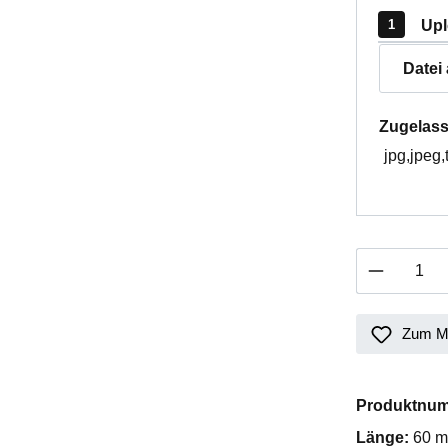
Upl
Datei
Zugelass
jpg,jpeg,
Produkt 
Zum Me
Produktnu
Länge:
60 