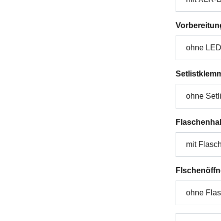
Vorbereitun
Setlistklem
Flaschenhal
Flschenöffn