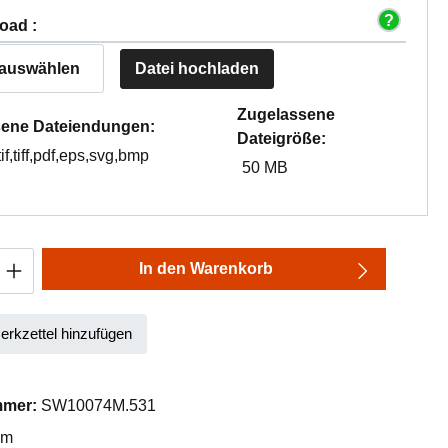
oad :
 auswählen
Datei hochladen
Zugelassene
ene Dateiendungen:
Dateigröße:
tif,tiff,pdf,eps,svg,bmp
50 MB
Anzahl: Gib den gewünschten Wert ein oder
In den Warenkorb
rkzettel hinzufügen
mmer:
SW10074M.531
mm