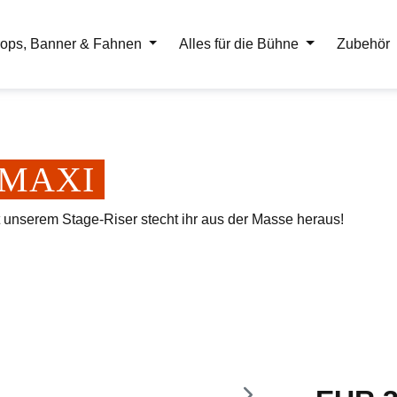
ops, Banner & Fahnen
Alles für die Bühne
Zubehör
er MAXI
t unserem Stage-Riser stecht ihr aus der Masse heraus!
Regulärer Pr