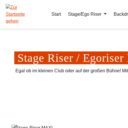
m Hauptinhalt springen
Zur Suche springen
Zur Hauptnavigation springen
Start
Stage/Ego Riser
Backdr
Stage Riser / Egoris
Egal ob im kleinen Club oder auf der großen Bühne! Mi
Bildergalerie überspringen