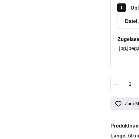
Upl
Datei
Zugelass
jpg,jpeg,
Produkt 
Zum Me
Produktnu
Länge:
60 