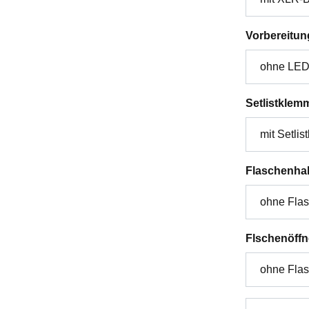
Vorbereitun
Setlistklem
Flaschenhal
Flschenöffn