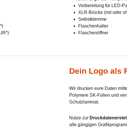
Vorbereitung für LED-Pan
XLR-Brücke (mit oder o
Setlistklemme
R*)
Flaschenhalter
EUR*)
Flaschenöffner
Dein Logo als F
Wir drucken eure Daten mit
Polymere SK-Folien und verse
Schutzlaminat.
Nutze zur
Druckdatenerstel
alle gängigen Grafikprogram