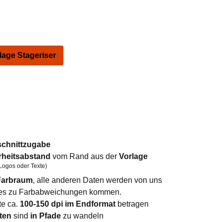
ge Stageriser
schnittzugabe
rheitsabstand
vom Rand aus der
Vorlage
Logos oder Texte)
arbraum
, alle anderen Daten werden von uns
n es zu Farbabweichungen kommen.
te ca.
100-150 dpi im Endformat
betragen
ten
sind
in Pfade
zu wandeln