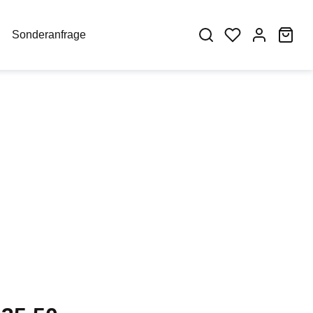
War
Sonderanfrage
eis: