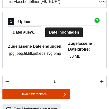
Upload :
Datei auswählen
Datei hochladen
Zugelassene
Zugelassene Dateiendungen:
Dateigröße:
jpg,jpeg,tif,tiff,pdf,eps,svg,bmp
50 MB
Produkt Anzahl: Gib den gewünschten Wert ei
In den Warenkorb
Zum Merkzettel hinzufügen