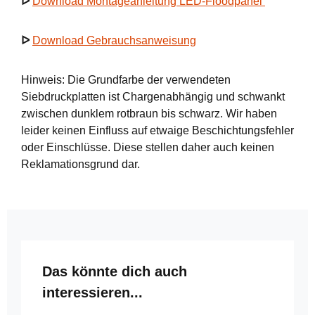
ᐅ
Download Montageanleitung LED-Floodpanel
ᐅ
Download Gebrauchsanweisung
Hinweis: Die Grundfarbe der verwendeten
Siebdruckplatten ist Chargenabhängig und schwankt
zwischen dunklem rotbraun bis schwarz. Wir haben
leider keinen Einfluss auf etwaige Beschichtungsfehler
oder Einschlüsse. Diese stellen daher auch keinen
Reklamationsgrund dar.
Produktgalerie überspringen
Das könnte dich auch
interessieren...