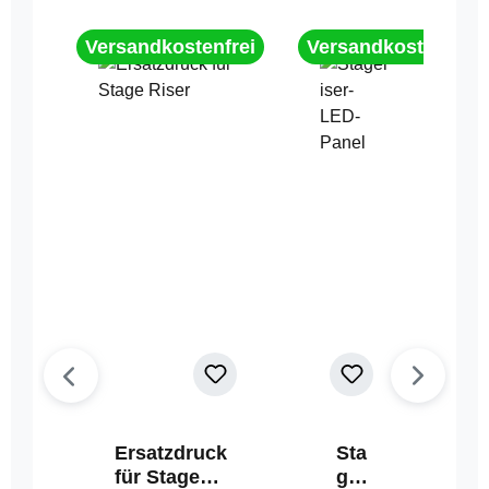
Versandkostenfrei
Versandkostenfrei
Ersatzdruck
Sta
für Stage
geri