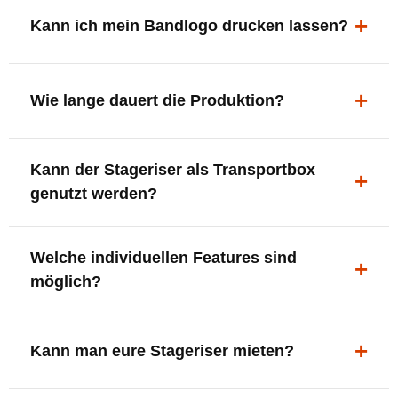
ergonomisch, sicher und gut sichtbar.
Kann ich mein Bandlogo drucken lassen?
Ja. Digitaldrucke und Logo-Fräsungen sind möglich –
deine Bühne, deine Marke.
Wie lange dauert die Produktion?
In der Regel 7–10 Tage nach Druckfreigabe. Versand
Kann der Stageriser als Transportbox
innerhalb Deutschlands kostenfrei.
genutzt werden?
Ja. Einfach umdrehen und Stauraum für Kabel, Tools
Welche individuellen Features sind
oder Zubehör nutzen.
möglich?
LED-Panel + Halterung
XLR-Brücke / Schnittstelle
Kann man eure Stageriser mieten?
Flaschenhalter & Flaschenöffner
Setlist-Clip