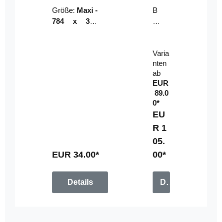
Riser
ser-
Größe:
Maxi -
B
LE
784 x 314
un
D-
mm (zzgl.
dl
Pan
Beschnittzu
e:
el
Varia
gabe)
mi
nten
t
ab
Fe
EUR
rn
89.0
be
0*
di
EU
en
R 1
u
05.
n
g
EUR 34.00*
00*
Details
Details