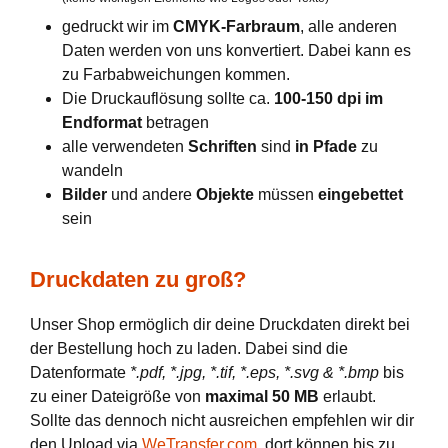
gedruckt wir im
CMYK-Farbraum
, alle anderen
Daten werden von uns konvertiert. Dabei kann es
zu Farbabweichungen kommen.
Die Druckauflösung sollte ca.
100-150 dpi im
Endformat
betragen
alle verwendeten
Schriften
sind
in Pfade
zu
wandeln
Bilder
und andere
Objekte
müssen
eingebettet
sein
Druckdaten zu groß?
Unser Shop ermöglich dir deine Druckdaten direkt bei
der Bestellung hoch zu laden. Dabei sind die
Datenformate
*.pdf, *.jpg, *.tif, *.eps, *.svg & *.bmp
bis
zu einer Dateigröße von
maximal 50 MB
erlaubt.
Sollte das dennoch nicht ausreichen empfehlen wir dir
den Upload via
WeTransfer.com
, dort können bis zu