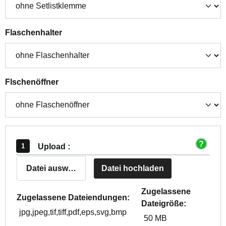
auswählen
Flaschenhalter
auswählen
Flschenöffner
Upload :
Datei auswählen
Datei hochladen
Zugelassene
Zugelassene Dateiendungen:
Dateigröße:
jpg,jpeg,tif,tiff,pdf,eps,svg,bmp
50 MB