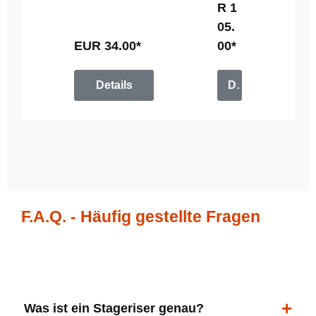
R 1
u
05.
n
g
EUR 34.00*
00*
Details
Details
F.A.Q. - Häufig gestellte Fragen
Was ist ein Stageriser genau?