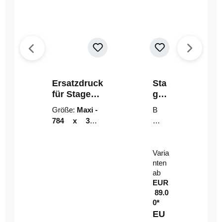
Ersatzdruck
Sta
für Stage
geri
Riser
ser-
Größe:
Maxi -
B
LE
784 x 314
un
D-
mm (zzgl.
dl
Pan
Beschnittzu
e:
el
Varia
gabe)
mi
nten
t
ab
Fe
EUR
rn
89.0
be
0*
di
EU
en