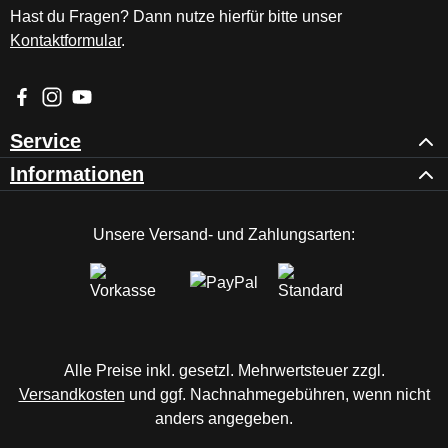
Hast du Fragen? Dann nutze hierfür bitte unser
Kontaktformular
.
Besuche uns auf Facebook – öffnet in neuem Tab (externer Li
Schau auf Instagram vorbei – öffnet in neuem Tab (externe
Sieh dir unsere Videos auf YouTube an – öffnet in ne
Service
Informationen
Unsere Versand- und Zahlungsarten:
Alle Preise inkl. gesetzl. Mehrwertsteuer zzgl.
Versandkosten
und ggf. Nachnahmegebühren, wenn nicht
anders angegeben.