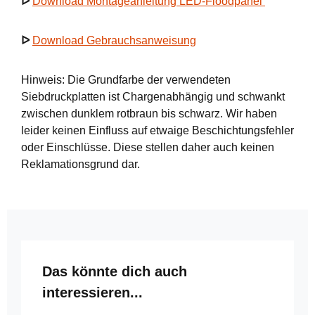
ᐅ
Download Montageanleitung LED-Floodpanel
ᐅ
Download Gebrauchsanweisung
Hinweis: Die Grundfarbe der verwendeten
Siebdruckplatten ist Chargenabhängig und schwankt
zwischen dunklem rotbraun bis schwarz. Wir haben
leider keinen Einfluss auf etwaige Beschichtungsfehler
oder Einschlüsse. Diese stellen daher auch keinen
Reklamationsgrund dar.
Produktgalerie überspringen
Das könnte dich auch
interessieren...