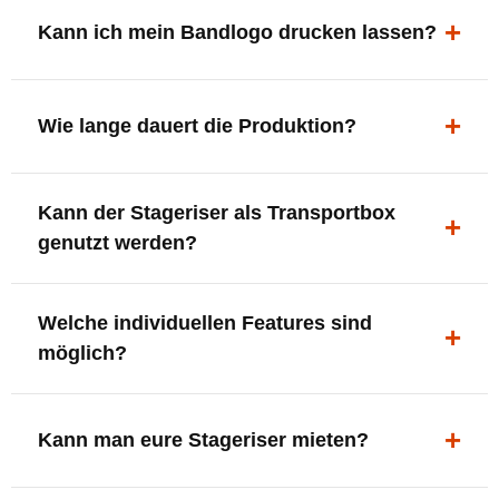
ergonomisch, sicher und gut sichtbar.
Kann ich mein Bandlogo drucken lassen?
Ja. Digitaldrucke und Logo-Fräsungen sind möglich –
deine Bühne, deine Marke.
Wie lange dauert die Produktion?
In der Regel 7–10 Tage nach Druckfreigabe. Versand
Kann der Stageriser als Transportbox
innerhalb Deutschlands kostenfrei.
genutzt werden?
Ja. Einfach umdrehen und Stauraum für Kabel, Tools
Welche individuellen Features sind
oder Zubehör nutzen.
möglich?
LED-Panel + Halterung
XLR-Brücke / Schnittstelle
Kann man eure Stageriser mieten?
Flaschenhalter & Flaschenöffner
Setlist-Clip