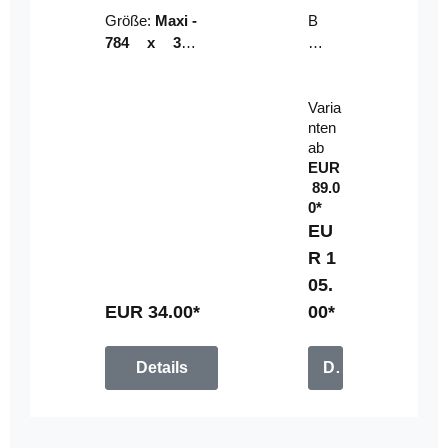
Riser
ser-
Größe:
Maxi -
B
LE
784 x 314
un
D-
mm (zzgl.
dl
Pan
Beschnittzu
e:
el
Varia
gabe)
mi
nten
t
ab
Fe
EUR
rn
89.0
be
0*
di
EU
en
R 1
u
05.
n
g
EUR 34.00*
00*
Details
Details