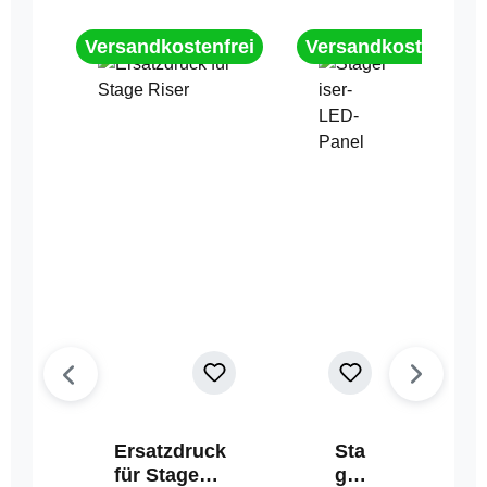
Versandkostenfrei
Versandkostenfrei
Ersatzdruck
Sta
für Stage
geri