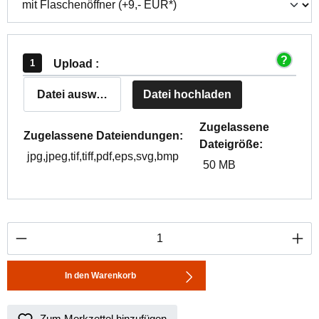
Upload :
Datei auswählen
Datei hochladen
Zugelassene
Zugelassene Dateiendungen:
Dateigröße:
jpg,jpeg,tif,tiff,pdf,eps,svg,bmp
50 MB
Produkt Anzahl: Gib den gewünschten Wert ei
In den Warenkorb
Zum Merkzettel hinzufügen