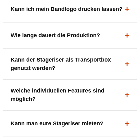
ergonomisch, sicher und gut sichtbar.
Kann ich mein Bandlogo drucken lassen?
Ja. Digitaldrucke und Logo-Fräsungen sind möglich –
deine Bühne, deine Marke.
Wie lange dauert die Produktion?
In der Regel 7–10 Tage nach Druckfreigabe. Versand
Kann der Stageriser als Transportbox
innerhalb Deutschlands kostenfrei.
genutzt werden?
Ja. Einfach umdrehen und Stauraum für Kabel, Tools
Welche individuellen Features sind
oder Zubehör nutzen.
möglich?
LED-Panel + Halterung
XLR-Brücke / Schnittstelle
Kann man eure Stageriser mieten?
Flaschenhalter & Flaschenöffner
Setlist-Clip