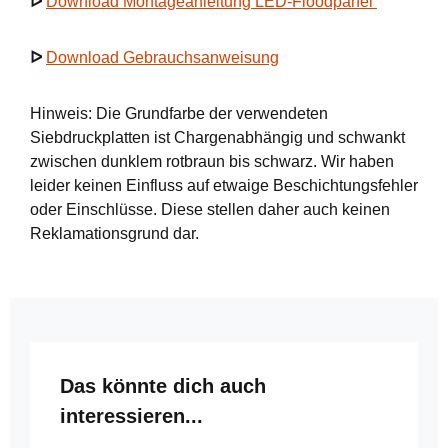
ᐅ
Download Montageanleitung LED-Floodpanel
ᐅ
Download Gebrauchsanweisung
Hinweis: Die Grundfarbe der verwendeten
Siebdruckplatten ist Chargenabhängig und schwankt
zwischen dunklem rotbraun bis schwarz. Wir haben
leider keinen Einfluss auf etwaige Beschichtungsfehler
oder Einschlüsse. Diese stellen daher auch keinen
Reklamationsgrund dar.
Produktgalerie überspringen
Das könnte dich auch
interessieren...