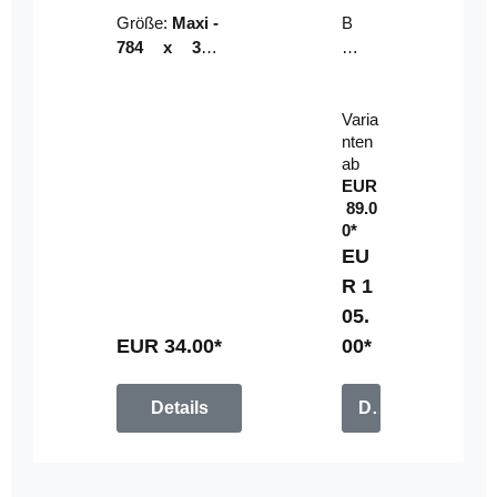
Riser
ser-
Größe:
Maxi -
B
LE
784 x 314
un
D-
mm (zzgl.
dl
Pan
Beschnittzu
e:
el
Varia
gabe)
mi
nten
t
ab
Fe
EUR
rn
89.0
be
0*
di
EU
en
R 1
u
05.
n
g
EUR 34.00*
00*
Details
Details