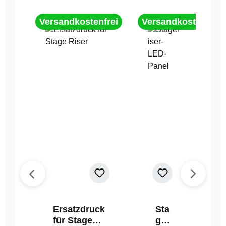
Versandkostenfrei
Versandkostenfrei
Ersatzdruck
Sta
für Stage
geri