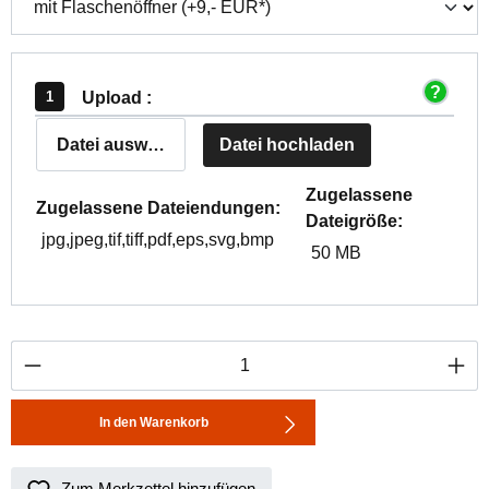
Upload :
Datei auswählen
Datei hochladen
Zugelassene
Zugelassene Dateiendungen:
Dateigröße:
jpg,jpeg,tif,tiff,pdf,eps,svg,bmp
50 MB
Produkt Anzahl: Gib den gewünschten Wert ei
In den Warenkorb
Zum Merkzettel hinzufügen