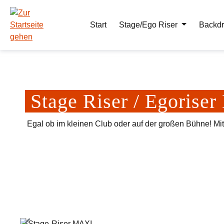
m Hauptinhalt springen
Zur Suche springen
Zur Hauptnavigation springen
Start
Stage/Ego Riser
Backdr
Stage Riser / Egoris
Egal ob im kleinen Club oder auf der großen Bühne! Mi
Bildergalerie überspringen