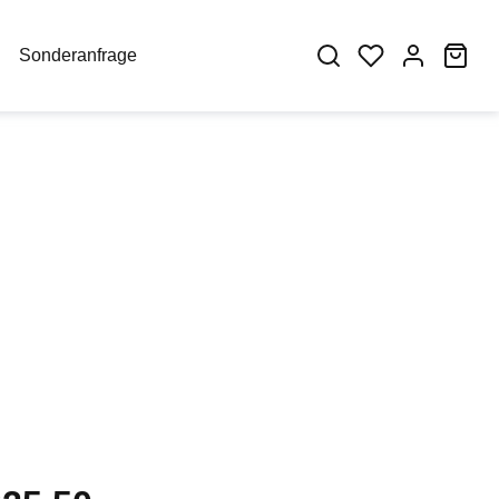
War
Sonderanfrage
eis: