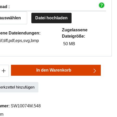
oad :
 auswählen
Datei hochladen
Zugelassene
ene Dateiendungen:
Dateigröße:
tif,tiff,pdf,eps,svg,bmp
50 MB
Anzahl: Gib den gewünschten Wert ein oder
In den Warenkorb
rkzettel hinzufügen
mmer:
SW10074M.548
mm