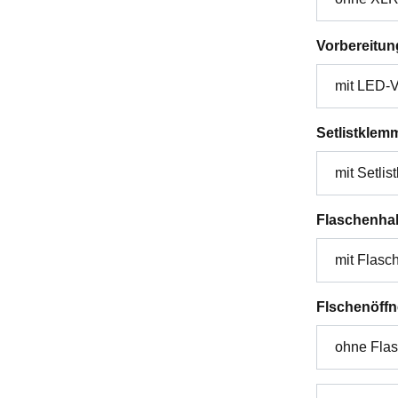
Vorbereitun
Setlistklem
Flaschenhal
Flschenöffn