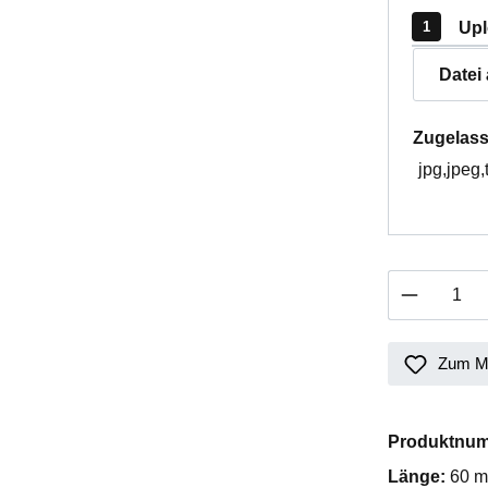
Upl
Datei
Zugelass
jpg,jpeg,
Produkt 
Zum Me
Produktnu
Länge:
60 