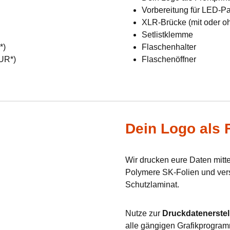
Vorbereitung für LED-Pan
XLR-Brücke (mit oder o
Setlistklemme
R*)
Flaschenhalter
EUR*)
Flaschenöffner
Dein Logo als F
Wir drucken eure Daten mit
Polymere SK-Folien und verse
Schutzlaminat.
Nutze zur
Druckdatenerstel
alle gängigen Grafikprogram