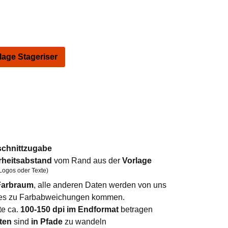
ge Stageriser
schnittzugabe
rheitsabstand
vom Rand aus der
Vorlage
Logos oder Texte)
arbraum
, alle anderen Daten werden von uns
n es zu Farbabweichungen kommen.
te ca.
100-150 dpi im Endformat
betragen
ten
sind
in Pfade
zu wandeln