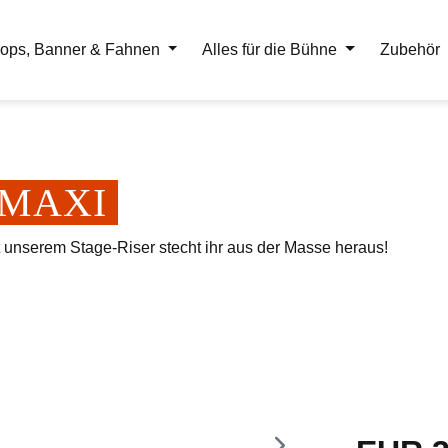
ops, Banner & Fahnen
Alles für die Bühne
Zubehör
er MAXI
t unserem Stage-Riser stecht ihr aus der Masse heraus!
Regulärer Pr