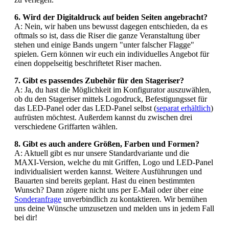
6. Wird der Digitaldruck auf beiden Seiten angebracht?
A: Nein, wir haben uns bewusst dagegen entschieden, da es
oftmals so ist, dass die Riser die ganze Veranstaltung über
stehen und einige Bands ungern "unter falscher Flagge"
spielen. Gern können wir euch ein individuelles Angebot für
einen doppelseitig beschriftetet Riser machen.
7. Gibt es passendes Zubehör für den Stageriser?
A: Ja, du hast die Möglichkeit im Konfigurator auszuwählen,
ob du den Stageriser mittels Logodruck, Befestigungsset für
das LED-Panel oder das LED-Panel selbst (
separat erhältlich
)
aufrüsten möchtest. Außerdem kannst du zwischen drei
verschiedene Griffarten wählen.
8. Gibt es auch andere Größen, Farben und Formen?
A: Aktuell gibt es nur unsere Standardvariante und die
MAXI-Version, welche du mit Griffen, Logo und LED-Panel
individualisiert werden kannst. Weitere Ausführungen und
Bauarten sind bereits geplant. Hast du einen bestimmten
Wunsch? Dann zögere nicht uns per E-Mail oder über eine
Sonderanfrage
unverbindlich zu kontaktieren. Wir bemühen
uns deine Wünsche umzusetzen und melden uns in jedem Fall
bei dir!