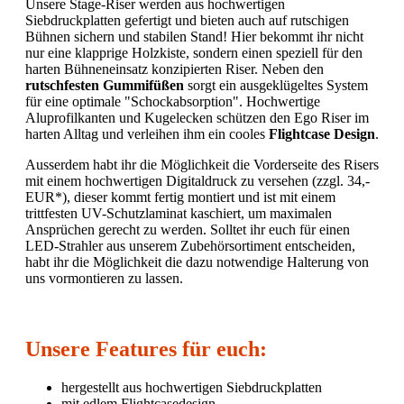
Unsere Stage-Riser werden aus hochwertigen
Siebdruckplatten gefertigt und bieten auch auf rutschigen
Bühnen sichern und stabilen Stand! Hier bekommt ihr nicht
nur eine klapprige Holzkiste, sondern einen speziell für den
harten Bühneneinsatz konzipierten Riser. Neben den
rutschfesten Gummifüßen
sorgt ein ausgeklügeltes System
für eine optimale "Schockabsorption". Hochwertige
Aluprofilkanten und Kugelecken schützen den Ego Riser im
harten Alltag und verleihen ihm ein cooles
Flightcase Design
.
Ausserdem habt ihr die Möglichkeit die Vorderseite des Risers
mit einem hochwertigen Digitaldruck zu versehen (zzgl. 34,-
EUR*), dieser kommt fertig montiert und ist mit einem
trittfesten UV-Schutzlaminat kaschiert, um maximalen
Ansprüchen gerecht zu werden. Solltet ihr euch für einen
LED-Strahler aus unserem Zubehörsortiment entscheiden,
habt ihr die Möglichkeit die dazu notwendige Halterung von
uns vormontieren zu lassen.
Unsere Features für euch:
hergestellt aus hochwertigen Siebdruckplatten
mit edlem Flightcasedesign