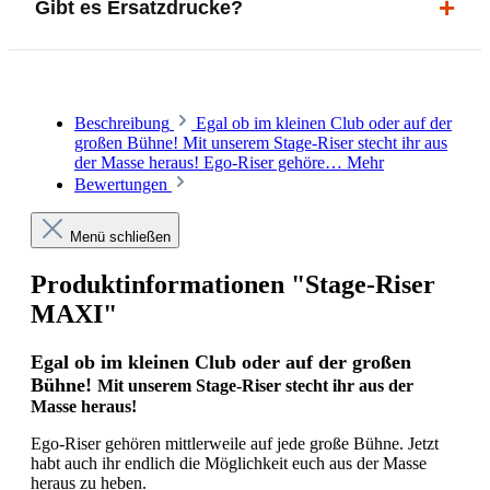
Gibt es Ersatzdrucke?
Verschiedene Griffarten
jahrelangen Einsatz konzipiert.
DMX-steuerbare Beleuchtung
Ja. Neue Drucke für neue Tourdesigns können
jederzeit nachbestellt werden.
Beschreibung
Egal ob im kleinen Club oder auf der
großen Bühne! Mit unserem Stage-Riser stecht ihr aus
der Masse heraus! Ego-Riser gehöre…
Mehr
Bewertungen
Menü schließen
Produktinformationen "Stage-Riser
MAXI"
Egal ob im kleinen Club oder auf der großen
Bühne!
Mit unserem Stage-Riser stecht ihr aus der
Masse heraus!
Ego-Riser gehören mittlerweile auf jede große Bühne. Jetzt
habt auch ihr endlich die Möglichkeit euch aus der Masse
heraus zu heben.