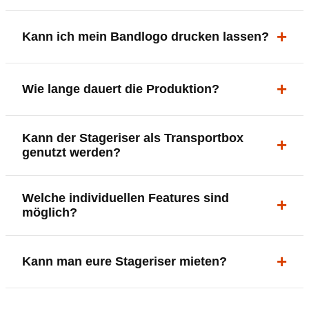
30 cm (Standard) und 38 cm (Maxi-Riser) –
Kann ich mein Bandlogo drucken lassen?
ergonomisch, sicher und gut sichtbar.
Ja. Digitaldrucke und Logo-Fräsungen sind möglich –
Wie lange dauert die Produktion?
deine Bühne, deine Marke.
In der Regel 7–10 Tage nach Druckfreigabe. Versand
Kann der Stageriser als Transportbox
innerhalb Deutschlands kostenfrei.
genutzt werden?
Ja. Einfach umdrehen und Stauraum für Kabel, Tools
Welche individuellen Features sind
oder Zubehör nutzen.
möglich?
LED-Panel + Halterung
Kann man eure Stageriser mieten?
XLR-Brücke / Schnittstelle
Flaschenhalter & Flaschenöffner
Setlist-Clip
Aktuell nur Kauf. Die Riser sind jedoch für