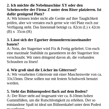
2. Ich möchte die Nebelmaschine XY oder den
Scheinwerfer der Firma Z unter dem Riser platzieren. Ist
dafür genügend Platz?
A: Wir können leider nicht alle Geräte auf ihre Tauglichkeit
prüfen, aber wir verraten euch gerne wie viel Platz euch zur
Verfügung steht. Das Innenmaß beträgt ca. 82cm (L) x 42cm
(B) x 35cm (H)
3. Lässt sich der Egoriser demontieren/auseinander
bauen?
A: Nein, der Stageriser wird Fix & Fertig geliefert. Um euch
eine maximale Stabilität zu garantieren ist der Stageriser fest
verschraubt. Wir raten dringend davon ab, die vorhanden
Schrauben zu lösen!
4. Wie groß sind die Löcher im Gitterrost?
A: Wir verarbeiten Gitterroste mit einer Maschenweite von ca.
33x33mm. Diese sollten nur mit festem Schuhwerk benutzt
werden.
5. Steht das Bühnenpodest flach auf dem Boden?
A: Der Riser steht auf insgesamt vier ca. 8-10mm hohen
Gummifüßen, um die Rutschfestigkeit zu erhöhen. Der so
entstandene Spalt ist ideal um Bühnenkabel unter dem Podest
zu verlegen.