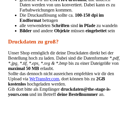
Daten werden von uns konvertiert. Dabei kann es zu
Farbabweichungen kommen.
Die Druckauflösung sollte ca.
100-150 dpi im
Endformat
betragen
alle verwendeten
Schriften
sind
in Pfade
zu wandeln
Bilder
und andere
Objekte
müssen
eingebettet
sein
Druckdaten zu groß?
Unser Shop ermöglich dir deine Druckdaten direkt bei der
Bestellung hoch zu laden. Dabei sind die Datenformate
*.pdf,
*.jpg, *.tif, *.eps, *.svg & *.bmp
bis zu einer Dateigröße von
maximal 50 MB
erlaubt.
Sollte das dennoch nicht ausreichen empfehlen wir dir den
Upload via
WeTransfer.com
, dort können bis zu
2GB
kostenlos
hochgeladen werden.
Gib dort bitte als Empfänger
druckdaten@the-stage-is-
yours.com
und im Betreff
deine Bestellnummer
an.