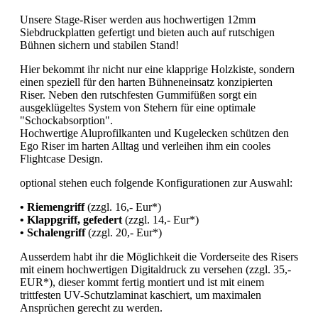
Unsere Stage-Riser werden aus hochwertigen 12mm
Siebdruckplatten gefertigt und bieten auch auf rutschigen
Bühnen sichern und stabilen Stand!
Hier bekommt ihr nicht nur eine klapprige Holzkiste, sondern
einen speziell für den harten Bühneneinsatz konzipierten
Riser. Neben den rutschfesten Gummifüßen sorgt ein
ausgeklügeltes System von Stehern für eine optimale
"Schockabsorption".
Hochwertige Aluprofilkanten und Kugelecken schützen den
Ego Riser im harten Alltag und verleihen ihm ein cooles
Flightcase Design.
optional stehen euch folgende Konfigurationen zur Auswahl:
• Riemengriff
(zzgl. 16,- Eur*)
• Klappgriff, gefedert
(zzgl. 14,- Eur*)
• Schalengriff
(zzgl. 20,- Eur*)
Ausserdem habt ihr die Möglichkeit die Vorderseite des Risers
mit einem hochwertigen Digitaldruck zu versehen (zzgl. 35,-
EUR*), dieser kommt fertig montiert und ist mit einem
trittfesten UV-Schutzlaminat kaschiert, um maximalen
Ansprüchen gerecht zu werden.