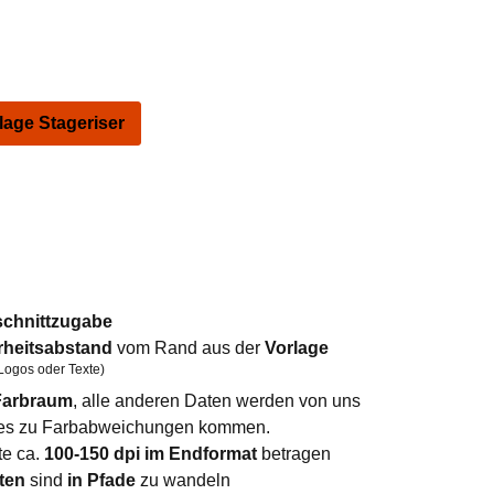
ge Stageriser
schnittzugabe
rheitsabstand
vom Rand aus der
Vorlage
Logos oder Texte)
arbraum
, alle anderen Daten werden von uns
n es zu Farbabweichungen kommen.
te ca.
100-150 dpi im Endformat
betragen
ten
sind
in Pfade
zu wandeln