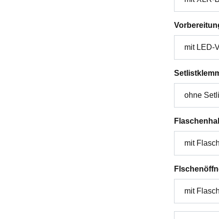
Vorbereitun
Setlistklem
Flaschenhal
Flschenöffn