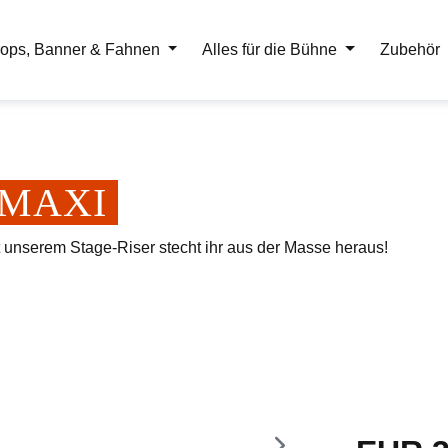
ops, Banner & Fahnen
Alles für die Bühne
Zubehör
er MAXI
t unserem Stage-Riser stecht ihr aus der Masse heraus!
Regulärer Pr