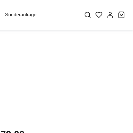
War
Sonderanfrage
eis: