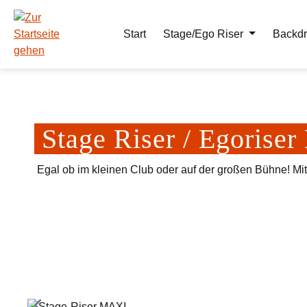
m Hauptinhalt springen
Zur Suche springen
Zur Hauptnavigation springen
Start
Stage/Ego Riser
Backdr
Stage Riser / Egoris
Egal ob im kleinen Club oder auf der großen Bühne! Mi
Bildergalerie überspringen