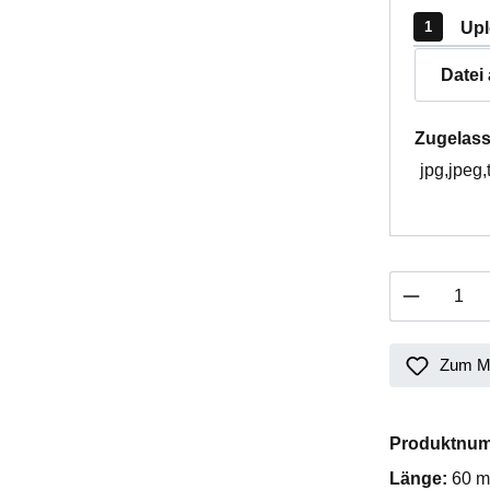
Upl
Datei
Zugelass
jpg,jpeg,
Produkt 
Zum Me
Produktnu
Länge:
60 