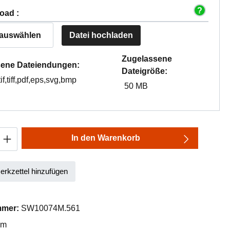
oad :
 auswählen
Datei hochladen
Zugelassene
ene Dateiendungen:
Dateigröße:
tif,tiff,pdf,eps,svg,bmp
50 MB
Anzahl: Gib den gewünschten Wert ein oder
In den Warenkorb
rkzettel hinzufügen
mmer:
SW10074M.561
mm