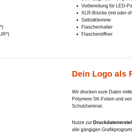
Vorbereitung für LED-Pan
XLR-Brücke (mit oder o
Setlistklemme
R*)
Flaschenhalter
EUR*)
Flaschenöffner
Dein Logo als F
Wir drucken eure Daten mit
Polymere SK-Folien und verse
Schutzlaminat.
Nutze zur
Druckdatenerstel
alle gängigen Grafikprogram