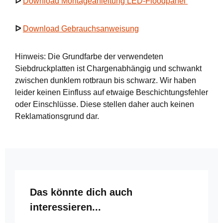
ᐅ
Download Montageanleitung LED-Floodpanel
ᐅ
Download Gebrauchsanweisung
Hinweis: Die Grundfarbe der verwendeten
Siebdruckplatten ist Chargenabhängig und schwankt
zwischen dunklem rotbraun bis schwarz. Wir haben
leider keinen Einfluss auf etwaige Beschichtungsfehler
oder Einschlüsse. Diese stellen daher auch keinen
Reklamationsgrund dar.
Produktgalerie überspringen
Das könnte dich auch
interessieren...