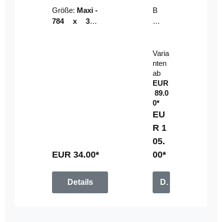
Riser
ser-
Größe:
Maxi -
B
LE
784 x 314
un
D-
mm (zzgl.
dl
Pan
Beschnittzu
e:
el
Varia
gabe)
mi
nten
t
ab
Fe
EUR
rn
89.0
be
0*
di
EU
en
R 1
u
05.
n
g
EUR 34.00*
00*
Details
Details