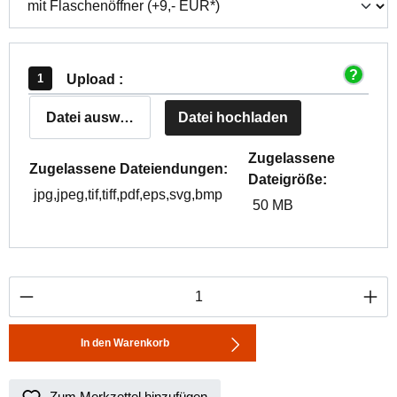
Upload :
Datei auswählen
Datei hochladen
Zugelassene
Zugelassene Dateiendungen:
Dateigröße:
jpg,jpeg,tif,tiff,pdf,eps,svg,bmp
50 MB
Produkt Anzahl: Gib den gewünschten Wert ei
In den Warenkorb
Zum Merkzettel hinzufügen