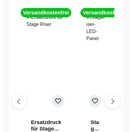
Versandkostenfrei
Versandkostenfrei
Ersatzdruck
Sta
für Stage
geri