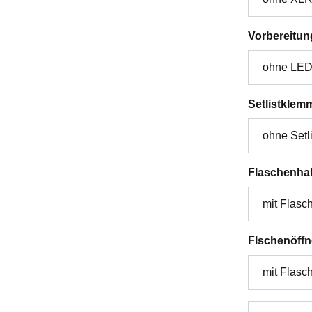
Vorbereitun
Setlistklem
Flaschenhal
Flschenöffn