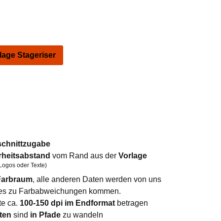
ge Stageriser
schnittzugabe
rheitsabstand
vom Rand aus der
Vorlage
Logos oder Texte)
arbraum
, alle anderen Daten werden von uns
n es zu Farbabweichungen kommen.
te ca.
100-150 dpi im Endformat
betragen
ten
sind
in Pfade
zu wandeln