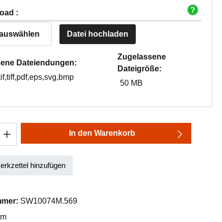
oad :
 auswählen
Datei hochladen
Zugelassene
ene Dateiendungen:
Dateigröße:
tif,tiff,pdf,eps,svg,bmp
50 MB
Anzahl: Gib den gewünschten Wert ein oder
In den Warenkorb
rkzettel hinzufügen
mmer:
SW10074M.569
mm