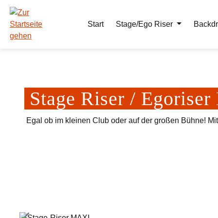
m Hauptinhalt springen
Zur Suche springen
Zur Hauptnavigation springen
Start
Stage/Ego Riser
Backdr
Stage Riser / Egoris
Egal ob im kleinen Club oder auf der großen Bühne! Mi
Bildergalerie überspringen