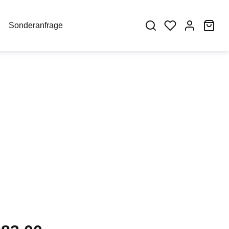
War
Sonderanfrage
eis: