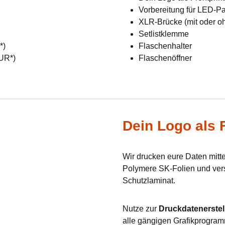
Vorbereitung für LED-Pan
XLR-Brücke (mit oder o
Setlistklemme
R*)
Flaschenhalter
EUR*)
Flaschenöffner
Dein Logo als F
Wir drucken eure Daten mit
Polymere SK-Folien und verse
Schutzlaminat.
Nutze zur
Druckdatenerstel
alle gängigen Grafikprogram