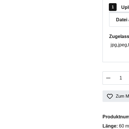
Upl
Datei
Zugelass
jpg,jpeg,
Produkt 
Zum Me
Produktnu
Länge:
60 