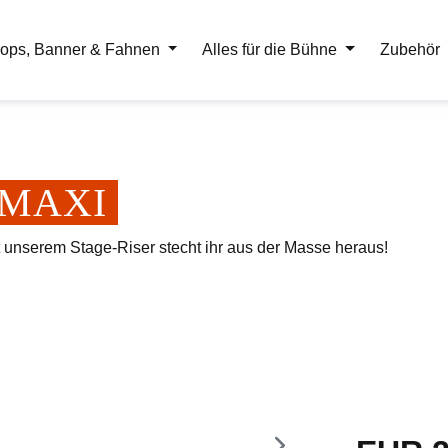
ops, Banner & Fahnen
Alles für die Bühne
Zubehör
er MAXI
t unserem Stage-Riser stecht ihr aus der Masse heraus!
Regulärer Pr