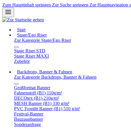
Zum Hauptinhalt springen
Zur Suche springen
Zur Hauptnavigation 
Start
Stage/Ego Riser
Zur Kategorie Stage/Ego Riser
Stage Riser STD
Stage Riser MAXI
Zubehör
Backdrops, Banner & Fahnen
Zur Kategorie Backdrops, Banner & Fahnen
Großformat Banner
Fahnenstoff (B1) 110g/m²
DECOtex (B1) 210g/m²
MESH Banner (B1) 330 g/m²
PVC Frontlit Banner (B1) 510 g/m²
Festival-Banner
Bauzaunbanner
Sonderanfrage