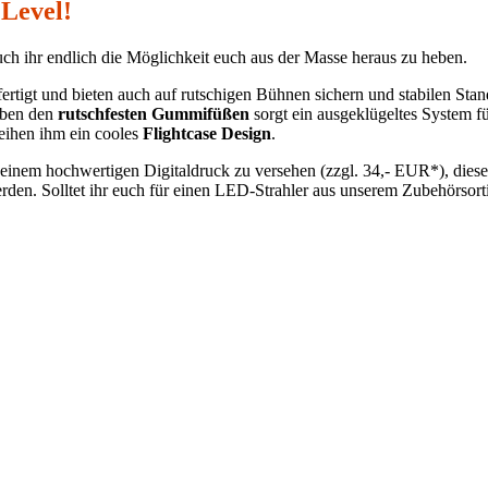
Level!
auch ihr endlich die Möglichkeit euch aus der Masse heraus zu heben.
rtigt und bieten auch auf rutschigen Bühnen sichern und stabilen Stan
Neben den
rutschfesten Gummifüßen
sorgt ein ausgeklügeltes System f
eihen ihm ein cooles
Flightcase Design
.
 einem hochwertigen Digitaldruck zu versehen (zzgl. 34,- EUR*), dieser
en. Solltet ihr euch für einen LED-Strahler aus unserem Zubehörsorti