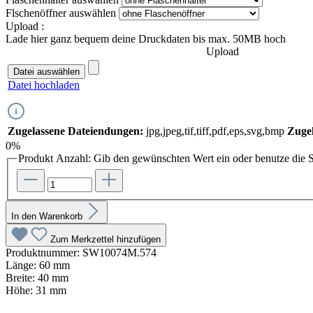
Flschenöffner
auswählen
Upload :
Lade hier ganz bequem deine Druckdaten bis max. 50MB hoch
Upload
Datei auswählen
Datei hochladen
Zugelassene Dateiendungen:
jpg,jpeg,tif,tiff,pdf,eps,svg,bmp
Zugel
0%
Produkt Anzahl: Gib den gewünschten Wert ein oder benutze die S
In den Warenkorb
Zum Merkzettel hinzufügen
Produktnummer:
SW10074M.574
Länge:
60 mm
Breite:
40 mm
Höhe:
31 mm