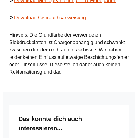
ᐅ
Download Montageanleitung LED-Floodpanel
ᐅ
Download Gebrauchsanweisung
Hinweis: Die Grundfarbe der verwendeten
Siebdruckplatten ist Chargenabhängig und schwankt
zwischen dunklem rotbraun bis schwarz. Wir haben
leider keinen Einfluss auf etwaige Beschichtungsfehler
oder Einschlüsse. Diese stellen daher auch keinen
Reklamationsgrund dar.
Produktgalerie überspringen
Das könnte dich auch
interessieren...