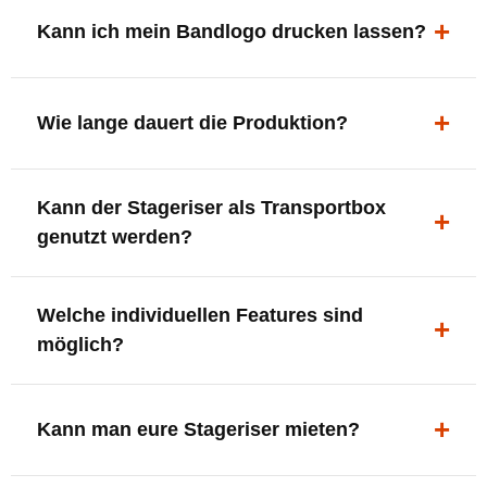
ergonomisch, sicher und gut sichtbar.
Kann ich mein Bandlogo drucken lassen?
Ja. Digitaldrucke und Logo-Fräsungen sind möglich –
deine Bühne, deine Marke.
Wie lange dauert die Produktion?
In der Regel 7–10 Tage nach Druckfreigabe. Versand
Kann der Stageriser als Transportbox
innerhalb Deutschlands kostenfrei.
genutzt werden?
Ja. Einfach umdrehen und Stauraum für Kabel, Tools
Welche individuellen Features sind
oder Zubehör nutzen.
möglich?
LED-Panel + Halterung
XLR-Brücke / Schnittstelle
Kann man eure Stageriser mieten?
Flaschenhalter & Flaschenöffner
Setlist-Clip