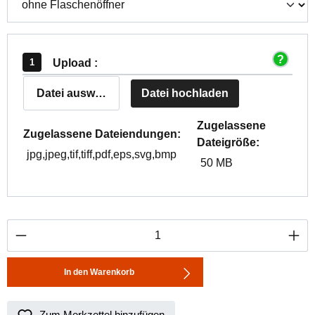
Upload :
Datei auswählen
Datei hochladen
Zugelassene
Zugelassene Dateiendungen:
Dateigröße:
jpg,jpeg,tif,tiff,pdf,eps,svg,bmp
50 MB
Produkt Anzahl: Gib den gewünschten Wert ei
In den Warenkorb
Zum Merkzettel hinzufügen