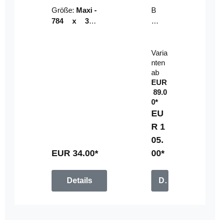
Riser
ser-
Größe:
Maxi -
B
LE
784 x 314
un
D-
mm (zzgl.
dl
Pan
Beschnittzu
e:
el
Varia
gabe)
mi
nten
t
ab
Fe
EUR
rn
89.0
be
0*
di
EU
en
R 1
u
05.
n
g
EUR 34.00*
00*
Details
Details