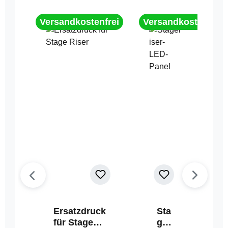
Versandkostenfrei
Versandkostenfrei
Ersatzdruck
Sta
für Stage
geri