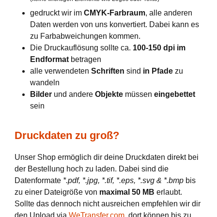
gedruckt wir im
CMYK-Farbraum
, alle anderen
Daten werden von uns konvertiert. Dabei kann es
zu Farbabweichungen kommen.
Die Druckauflösung sollte ca.
100-150 dpi im
Endformat
betragen
alle verwendeten
Schriften
sind
in Pfade
zu
wandeln
Bilder
und andere
Objekte
müssen
eingebettet
sein
Druckdaten zu groß?
Unser Shop ermöglich dir deine Druckdaten direkt bei
der Bestellung hoch zu laden. Dabei sind die
Datenformate
*.pdf, *.jpg, *.tif, *.eps, *.svg & *.bmp
bis
zu einer Dateigröße von
maximal 50 MB
erlaubt.
Sollte das dennoch nicht ausreichen empfehlen wir dir
den Upload via
WeTransfer.com
, dort können bis zu