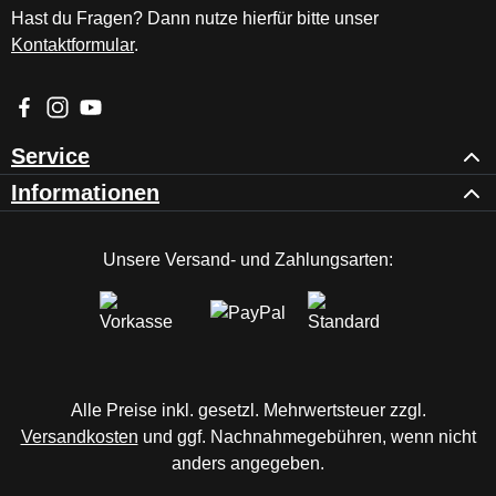
Hast du Fragen? Dann nutze hierfür bitte unser
Kontaktformular
.
Besuche uns auf Facebook – öffnet in neuem Tab (externer Li
Schau auf Instagram vorbei – öffnet in neuem Tab (externe
Sieh dir unsere Videos auf YouTube an – öffnet in ne
Service
Informationen
Unsere Versand- und Zahlungsarten:
Alle Preise inkl. gesetzl. Mehrwertsteuer zzgl.
Versandkosten
und ggf. Nachnahmegebühren, wenn nicht
anders angegeben.