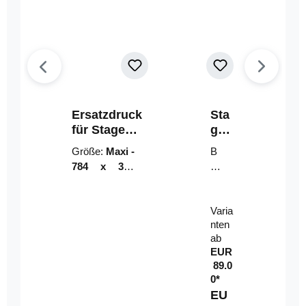
Ersatzdruck
Sta
für Stage
geri
Riser
ser-
Größe:
Maxi -
B
LE
784 x 314
un
D-
mm (zzgl.
dl
Pan
Beschnittzu
e:
el
Varia
gabe)
mi
nten
t
ab
Fe
EUR
rn
89.0
be
0*
di
EU
en