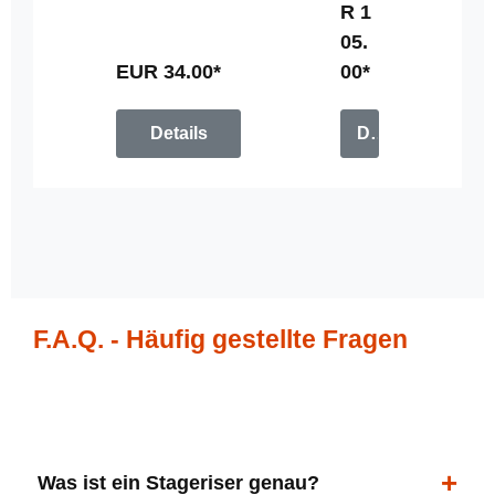
R 1
u
05.
n
g
EUR 34.00*
00*
Details
Details
F.A.Q. - Häufig gestellte Fragen
Was ist ein Stageriser genau?