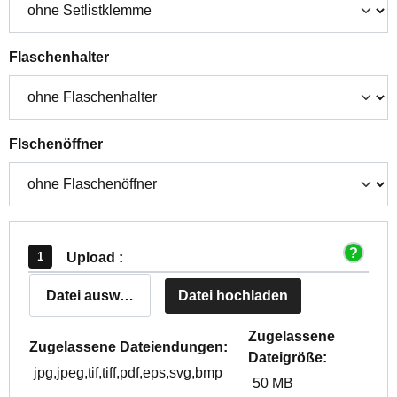
auswählen
Flaschenhalter
auswählen
Flschenöffner
Upload :
Datei auswählen
Datei hochladen
Zugelassene
Zugelassene Dateiendungen:
Dateigröße:
jpg,jpeg,tif,tiff,pdf,eps,svg,bmp
50 MB