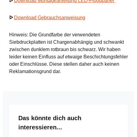
ᐅ
Download Montageanleitung LED-Floodpanel
ᐅ
Download Gebrauchsanweisung
Hinweis: Die Grundfarbe der verwendeten
Siebdruckplatten ist Chargenabhängig und schwankt
zwischen dunklem rotbraun bis schwarz. Wir haben
leider keinen Einfluss auf etwaige Beschichtungsfehler
oder Einschlüsse. Diese stellen daher auch keinen
Reklamationsgrund dar.
Produktgalerie überspringen
Das könnte dich auch
interessieren...