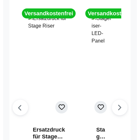
Versandkostenfrei
Versandkostenfrei
Ersatzdruck
Sta
für Stage
geri