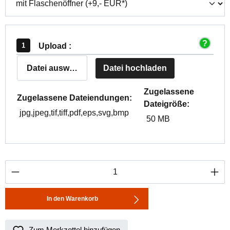
Upload :
Datei auswählen
Datei hochladen
Zugelassene
Zugelassene Dateiendungen:
Dateigröße:
jpg,jpeg,tif,tiff,pdf,eps,svg,bmp
50 MB
Produkt Anzahl: Gib den gewünschten Wert ei
In den Warenkorb
Zum Merkzettel hinzufügen