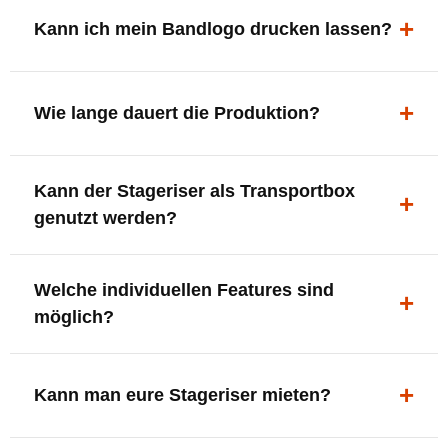
ergonomisch, sicher und gut sichtbar.
Kann ich mein Bandlogo drucken lassen?
Ja. Digitaldrucke und Logo-Fräsungen sind möglich –
deine Bühne, deine Marke.
Wie lange dauert die Produktion?
In der Regel 7–10 Tage nach Druckfreigabe. Versand
Kann der Stageriser als Transportbox
innerhalb Deutschlands kostenfrei.
genutzt werden?
Ja. Einfach umdrehen und Stauraum für Kabel, Tools
Welche individuellen Features sind
oder Zubehör nutzen.
möglich?
LED-Panel + Halterung
XLR-Brücke / Schnittstelle
Kann man eure Stageriser mieten?
Flaschenhalter & Flaschenöffner
Setlist-Clip