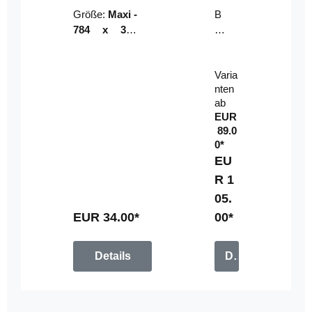
Riser
ser-
Größe:
Maxi -
B
LE
784 x 314
un
D-
mm (zzgl.
dl
Pan
Beschnittzu
e:
el
Varia
gabe)
mi
nten
t
ab
Fe
EUR
rn
89.0
be
0*
di
EU
en
R 1
u
05.
n
g
EUR 34.00*
00*
Details
Details