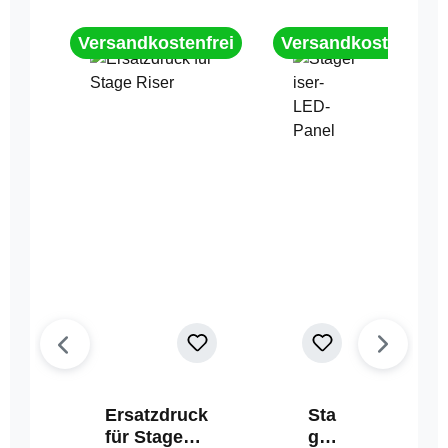
Versandkostenfrei
Versandkostenfrei
Ersatzdruck
Sta
für Stage
geri