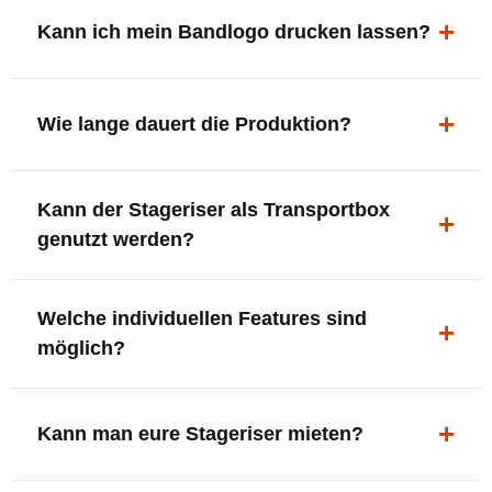
ergonomisch, sicher und gut sichtbar.
Kann ich mein Bandlogo drucken lassen?
Ja. Digitaldrucke und Logo-Fräsungen sind möglich –
deine Bühne, deine Marke.
Wie lange dauert die Produktion?
In der Regel 7–10 Tage nach Druckfreigabe. Versand
Kann der Stageriser als Transportbox
innerhalb Deutschlands kostenfrei.
genutzt werden?
Ja. Einfach umdrehen und Stauraum für Kabel, Tools
Welche individuellen Features sind
oder Zubehör nutzen.
möglich?
LED-Panel + Halterung
XLR-Brücke / Schnittstelle
Kann man eure Stageriser mieten?
Flaschenhalter & Flaschenöffner
Setlist-Clip