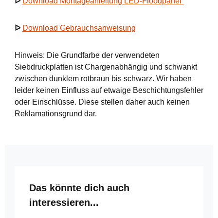
ᐅ
Download Montageanleitung LED-Floodpanel
ᐅ
Download Gebrauchsanweisung
Hinweis: Die Grundfarbe der verwendeten
Siebdruckplatten ist Chargenabhängig und schwankt
zwischen dunklem rotbraun bis schwarz. Wir haben
leider keinen Einfluss auf etwaige Beschichtungsfehler
oder Einschlüsse. Diese stellen daher auch keinen
Reklamationsgrund dar.
Produktgalerie überspringen
Das könnte dich auch
interessieren...