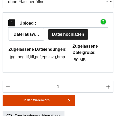
Upload :
Datei auswählen
Datei hochladen
Zugelassene
Zugelassene Dateiendungen:
Dateigröße:
jpg,jpeg,tif,tiff,pdf,eps,svg,bmp
50 MB
Produkt Anzahl: Gib den gewünschten Wert ei
In den Warenkorb
Zum Merkzettel hinzufügen