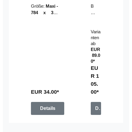
Riser
ser-
Größe:
Maxi -
B
LE
784 x 314
un
D-
mm (zzgl.
dl
Pan
Beschnittzu
e:
el
Varia
gabe)
mi
nten
t
ab
Fe
EUR
rn
89.0
be
0*
di
EU
en
R 1
u
05.
n
g
EUR 34.00*
00*
Details
Details