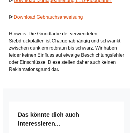
ᐅ
Download Montageanleitung LED-Floodpanel
ᐅ
Download Gebrauchsanweisung
Hinweis: Die Grundfarbe der verwendeten
Siebdruckplatten ist Chargenabhängig und schwankt
zwischen dunklem rotbraun bis schwarz. Wir haben
leider keinen Einfluss auf etwaige Beschichtungsfehler
oder Einschlüsse. Diese stellen daher auch keinen
Reklamationsgrund dar.
Produktgalerie überspringen
Das könnte dich auch
interessieren...