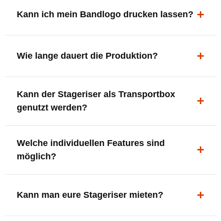
ergonomisch, sicher und gut sichtbar.
Kann ich mein Bandlogo drucken lassen?
Ja. Digitaldrucke und Logo-Fräsungen sind möglich –
deine Bühne, deine Marke.
Wie lange dauert die Produktion?
In der Regel 7–10 Tage nach Druckfreigabe. Versand
Kann der Stageriser als Transportbox
innerhalb Deutschlands kostenfrei.
genutzt werden?
Ja. Einfach umdrehen und Stauraum für Kabel, Tools
Welche individuellen Features sind
oder Zubehör nutzen.
möglich?
LED-Panel + Halterung
XLR-Brücke / Schnittstelle
Kann man eure Stageriser mieten?
Flaschenhalter & Flaschenöffner
Setlist-Clip