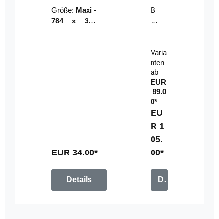
Riser
ser-
Größe:
Maxi -
B
LE
784 x 314
un
D-
mm (zzgl.
dl
Pan
Beschnittzu
e:
el
Varia
gabe)
mi
nten
t
ab
Fe
EUR
rn
89.0
be
0*
di
EU
en
R 1
u
05.
n
g
EUR 34.00*
00*
Details
Details