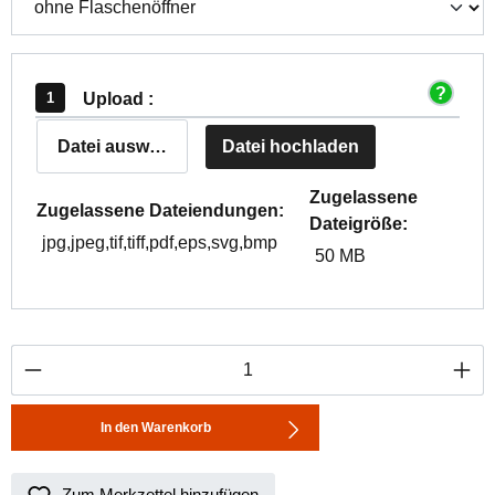
Upload :
Datei auswählen
Datei hochladen
Zugelassene
Zugelassene Dateiendungen:
Dateigröße:
jpg,jpeg,tif,tiff,pdf,eps,svg,bmp
50 MB
Produkt Anzahl: Gib den gewünschten Wert ei
In den Warenkorb
Zum Merkzettel hinzufügen