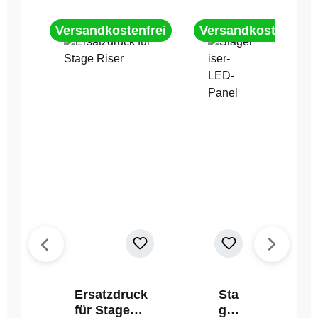
Versandkostenfrei
Versandkostenfrei
Ersatzdruck
Sta
für Stage
geri