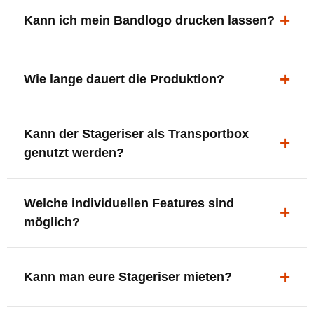
ergonomisch, sicher und gut sichtbar.
Kann ich mein Bandlogo drucken lassen?
Ja. Digitaldrucke und Logo-Fräsungen sind möglich –
deine Bühne, deine Marke.
Wie lange dauert die Produktion?
In der Regel 7–10 Tage nach Druckfreigabe. Versand
Kann der Stageriser als Transportbox
innerhalb Deutschlands kostenfrei.
genutzt werden?
Ja. Einfach umdrehen und Stauraum für Kabel, Tools
Welche individuellen Features sind
oder Zubehör nutzen.
möglich?
LED-Panel + Halterung
XLR-Brücke / Schnittstelle
Kann man eure Stageriser mieten?
Flaschenhalter & Flaschenöffner
Setlist-Clip