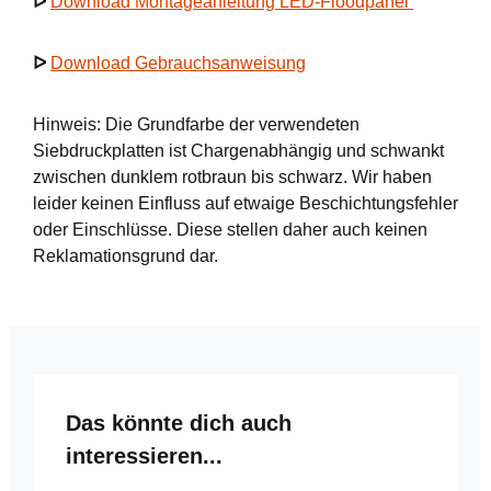
ᐅ
Download Montageanleitung LED-Floodpanel
ᐅ
Download Gebrauchsanweisung
Hinweis: Die Grundfarbe der verwendeten
Siebdruckplatten ist Chargenabhängig und schwankt
zwischen dunklem rotbraun bis schwarz. Wir haben
leider keinen Einfluss auf etwaige Beschichtungsfehler
oder Einschlüsse. Diese stellen daher auch keinen
Reklamationsgrund dar.
Produktgalerie überspringen
Das könnte dich auch
interessieren...