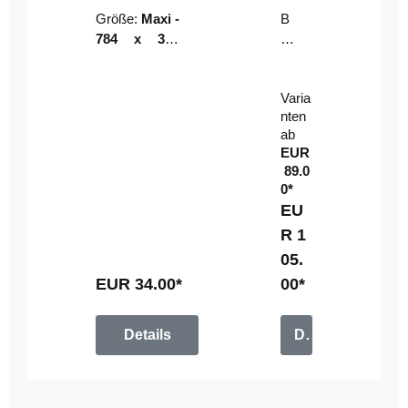
Riser
ser-
Größe:
Maxi -
B
LE
784 x 314
un
D-
mm (zzgl.
dl
Pan
Beschnittzu
e:
el
Varia
gabe)
mi
nten
t
ab
Fe
EUR
rn
89.0
be
0*
di
EU
en
R 1
u
05.
n
g
EUR 34.00*
00*
Details
Details