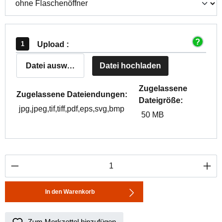
Upload :
Datei auswählen
Datei hochladen
Zugelassene
Zugelassene Dateiendungen:
Dateigröße:
jpg,jpeg,tif,tiff,pdf,eps,svg,bmp
50 MB
Produkt Anzahl: Gib den gewünschten Wert ei
In den Warenkorb
Zum Merkzettel hinzufügen