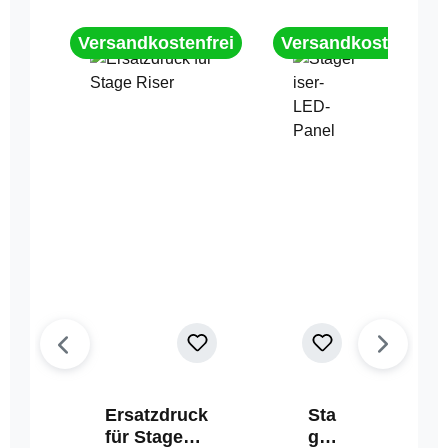
Versandkostenfrei
Versandkostenfrei
Ersatzdruck
Sta
für Stage
geri