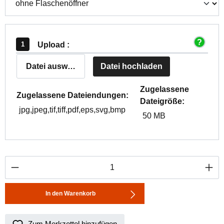
Upload :
Datei auswählen
Datei hochladen
Zugelassene
Zugelassene Dateiendungen:
Dateigröße:
jpg,jpeg,tif,tiff,pdf,eps,svg,bmp
50 MB
Produkt Anzahl: Gib den gewünschten Wert ei
In den Warenkorb
Zum Merkzettel hinzufügen