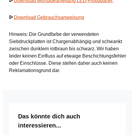
ᐅ
Download Montageanleitung LED-Floodpanel
ᐅ
Download Gebrauchsanweisung
Hinweis: Die Grundfarbe der verwendeten
Siebdruckplatten ist Chargenabhängig und schwankt
zwischen dunklem rotbraun bis schwarz. Wir haben
leider keinen Einfluss auf etwaige Beschichtungsfehler
oder Einschlüsse. Diese stellen daher auch keinen
Reklamationsgrund dar.
Produktgalerie überspringen
Das könnte dich auch
interessieren...