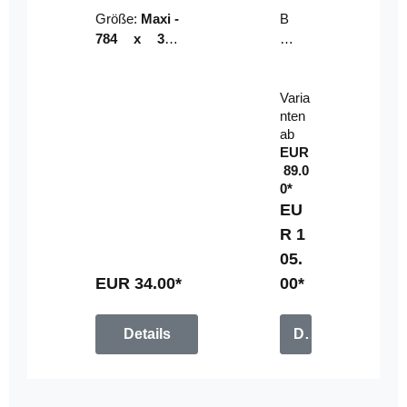
Riser
ser-
Größe:
Maxi -
B
LE
784 x 314
un
D-
mm (zzgl.
dl
Pan
Beschnittzu
e:
el
Varia
gabe)
mi
nten
t
ab
Fe
EUR
rn
89.0
be
0*
di
EU
en
R 1
u
05.
n
g
EUR 34.00*
00*
Details
Details