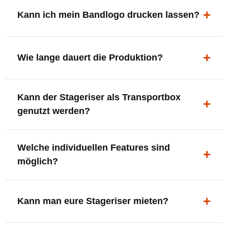
ergonomisch, sicher und gut sichtbar.
Kann ich mein Bandlogo drucken lassen?
Ja. Digitaldrucke und Logo-Fräsungen sind möglich –
deine Bühne, deine Marke.
Wie lange dauert die Produktion?
In der Regel 7–10 Tage nach Druckfreigabe. Versand
Kann der Stageriser als Transportbox
innerhalb Deutschlands kostenfrei.
genutzt werden?
Ja. Einfach umdrehen und Stauraum für Kabel, Tools
Welche individuellen Features sind
oder Zubehör nutzen.
möglich?
LED-Panel + Halterung
XLR-Brücke / Schnittstelle
Kann man eure Stageriser mieten?
Flaschenhalter & Flaschenöffner
Setlist-Clip