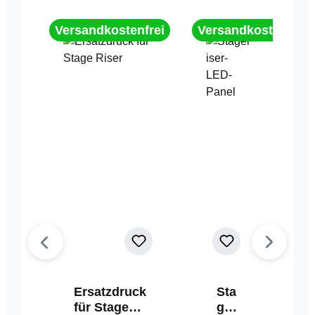
Versandkostenfrei
Versandkostenfrei
Ersatzdruck
Sta
für Stage
geri