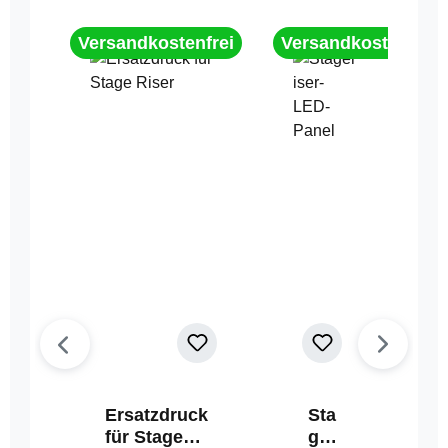
Versandkostenfrei
Versandkostenfrei
Ersatzdruck
Sta
für Stage
geri