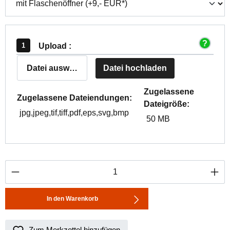
Upload :
Datei auswählen
Datei hochladen
Zugelassene
Zugelassene Dateiendungen:
Dateigröße:
jpg,jpeg,tif,tiff,pdf,eps,svg,bmp
50 MB
Produkt Anzahl: Gib den gewünschten Wert ei
In den Warenkorb
Zum Merkzettel hinzufügen