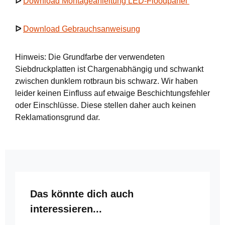
ᐅ
Download Montageanleitung LED-Floodpanel
ᐅ
Download Gebrauchsanweisung
Hinweis: Die Grundfarbe der verwendeten
Siebdruckplatten ist Chargenabhängig und schwankt
zwischen dunklem rotbraun bis schwarz. Wir haben
leider keinen Einfluss auf etwaige Beschichtungsfehler
oder Einschlüsse. Diese stellen daher auch keinen
Reklamationsgrund dar.
Produktgalerie überspringen
Das könnte dich auch
interessieren...