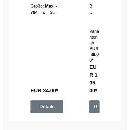
Riser
ser-
Größe:
Maxi -
B
LE
784 x 314
un
D-
mm (zzgl.
dl
Pan
Beschnittzu
e:
el
Varia
gabe)
mi
nten
t
ab
Fe
EUR
rn
89.0
be
0*
di
EU
en
R 1
u
05.
n
g
EUR 34.00*
00*
Details
Details