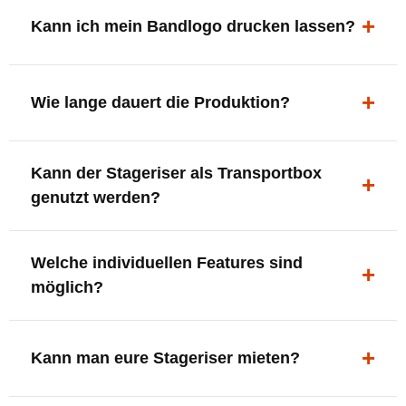
ergonomisch, sicher und gut sichtbar.
Kann ich mein Bandlogo drucken lassen?
Ja. Digitaldrucke und Logo-Fräsungen sind möglich –
deine Bühne, deine Marke.
Wie lange dauert die Produktion?
In der Regel 7–10 Tage nach Druckfreigabe. Versand
Kann der Stageriser als Transportbox
innerhalb Deutschlands kostenfrei.
genutzt werden?
Ja. Einfach umdrehen und Stauraum für Kabel, Tools
Welche individuellen Features sind
oder Zubehör nutzen.
möglich?
LED-Panel + Halterung
XLR-Brücke / Schnittstelle
Kann man eure Stageriser mieten?
Flaschenhalter & Flaschenöffner
Setlist-Clip