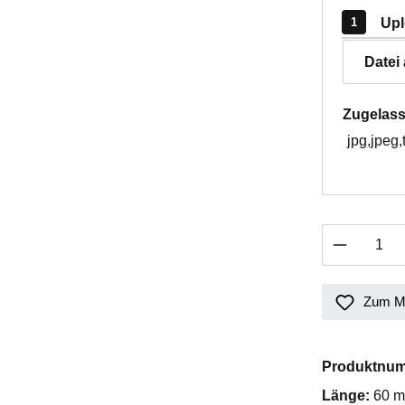
Upl
Datei
Zugelass
jpg,jpeg,
Produkt 
Zum Me
Produktnu
Länge:
60 