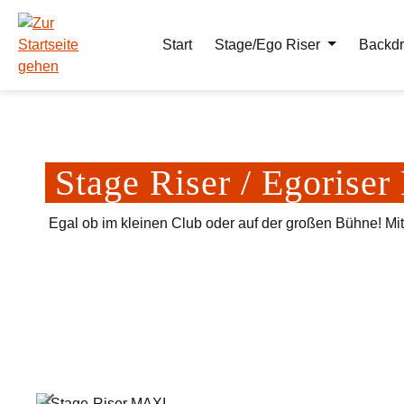
m Hauptinhalt springen
Zur Suche springen
Zur Hauptnavigation springen
Start
Stage/Ego Riser
Backdr
Stage Riser / Egoris
Egal ob im kleinen Club oder auf der großen Bühne! Mi
Bildergalerie überspringen