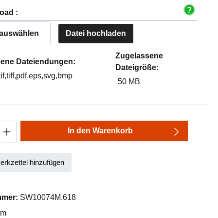
oad :
 auswählen
Datei hochladen
Zugelassene
ene Dateiendungen:
Dateigröße:
tif,tiff,pdf,eps,svg,bmp
50 MB
Anzahl: Gib den gewünschten Wert ein oder
In den Warenkorb
rkzettel hinzufügen
mmer:
SW10074M.618
mm