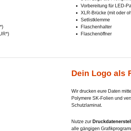
Vorbereitung für LED-Pan
XLR-Brücke (mit oder o
Setlistklemme
R*)
Flaschenhalter
EUR*)
Flaschenöffner
Dein Logo als F
Wir drucken eure Daten mit
Polymere SK-Folien und verse
Schutzlaminat.
Nutze zur
Druckdatenerstel
alle gängigen Grafikprogram