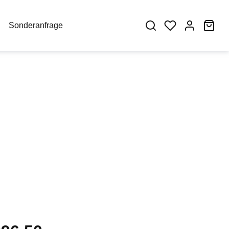
War
Sonderanfrage
eis: