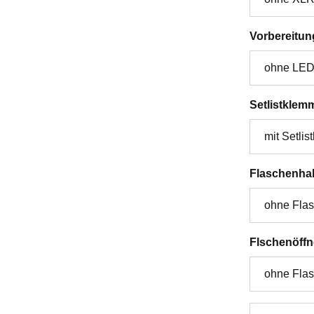
Vorbereitun
Setlistklem
Flaschenhal
Flschenöffn