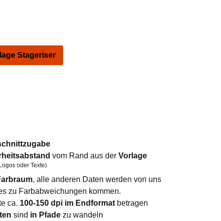
ge Stageriser
schnittzugabe
rheitsabstand
vom Rand aus der
Vorlage
Logos oder Texte)
arbraum
, alle anderen Daten werden von uns
n es zu Farbabweichungen kommen.
te ca.
100-150 dpi im Endformat
betragen
ten
sind
in Pfade
zu wandeln