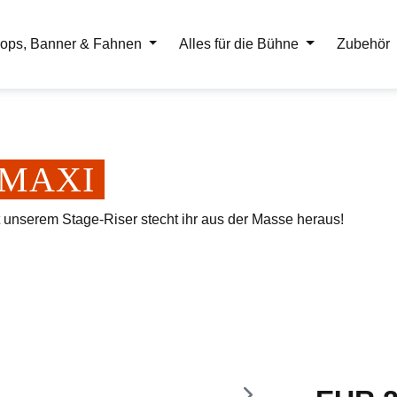
ops, Banner & Fahnen
Alles für die Bühne
Zubehör
er MAXI
t unserem Stage-Riser stecht ihr aus der Masse heraus!
Regulärer Pr