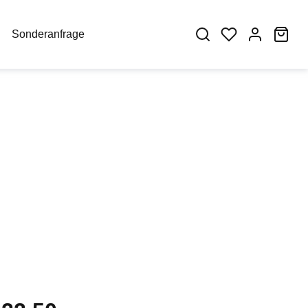
War
Sonderanfrage
eis: