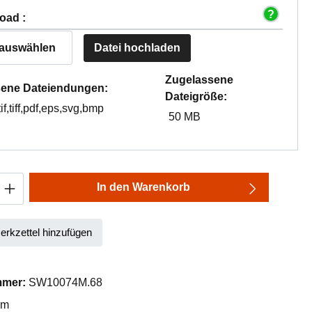
oad :
 auswählen
Datei hochladen
Zugelassene
ene Dateiendungen:
Dateigröße:
tif,tiff,pdf,eps,svg,bmp
50 MB
Anzahl: Gib den gewünschten Wert ein oder
In den Warenkorb
rkzettel hinzufügen
mmer:
SW10074M.68
mm