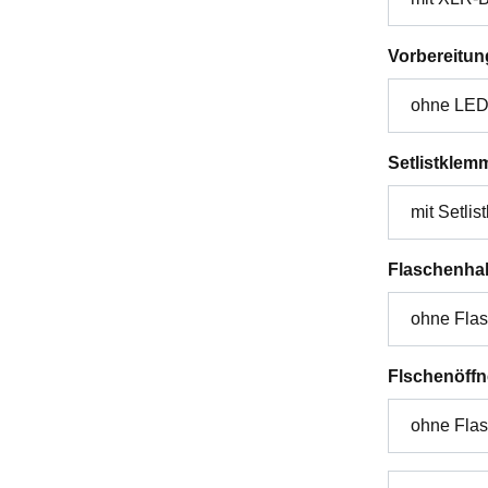
Vorbereitun
Setlistklem
Flaschenhal
Flschenöffn