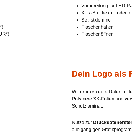
Vorbereitung für LED-Pan
XLR-Brücke (mit oder o
Setlistklemme
R*)
Flaschenhalter
EUR*)
Flaschenöffner
Dein Logo als F
Wir drucken eure Daten mit
Polymere SK-Folien und verse
Schutzlaminat.
Nutze zur
Druckdatenerstel
alle gängigen Grafikprogram