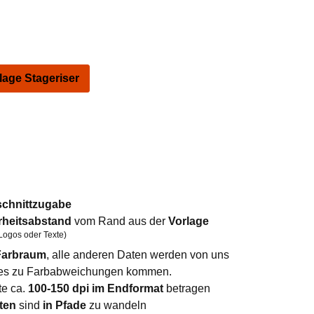
ge Stageriser
schnittzugabe
rheitsabstand
vom Rand aus der
Vorlage
Logos oder Texte)
arbraum
, alle anderen Daten werden von uns
n es zu Farbabweichungen kommen.
te ca.
100-150 dpi im Endformat
betragen
ten
sind
in Pfade
zu wandeln