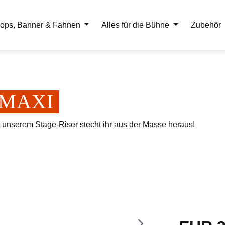
ops, Banner & Fahnen
Alles für die Bühne
Zubehör
er MAXI
t unserem Stage-Riser stecht ihr aus der Masse heraus!
Regulärer Pr