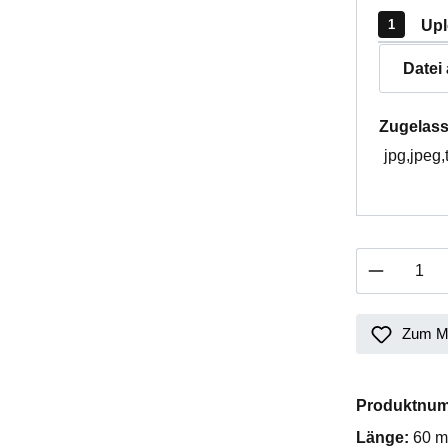
Upl
Datei
Zugelass
jpg,jpeg,
Produkt 
Zum Me
Produktnu
Länge:
60 