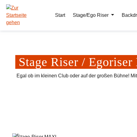
m Hauptinhalt springen
Zur Suche springen
Zur Hauptnavigation springen
Start
Stage/Ego Riser
Backdr
Stage Riser / Egoris
Egal ob im kleinen Club oder auf der großen Bühne! Mi
Bildergalerie überspringen