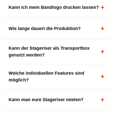
ergonomisch, sicher und gut sichtbar.
Kann ich mein Bandlogo drucken lassen?
Ja. Digitaldrucke und Logo-Fräsungen sind möglich –
deine Bühne, deine Marke.
Wie lange dauert die Produktion?
In der Regel 7–10 Tage nach Druckfreigabe. Versand
Kann der Stageriser als Transportbox
innerhalb Deutschlands kostenfrei.
genutzt werden?
Ja. Einfach umdrehen und Stauraum für Kabel, Tools
Welche individuellen Features sind
oder Zubehör nutzen.
möglich?
LED-Panel + Halterung
XLR-Brücke / Schnittstelle
Kann man eure Stageriser mieten?
Flaschenhalter & Flaschenöffner
Setlist-Clip