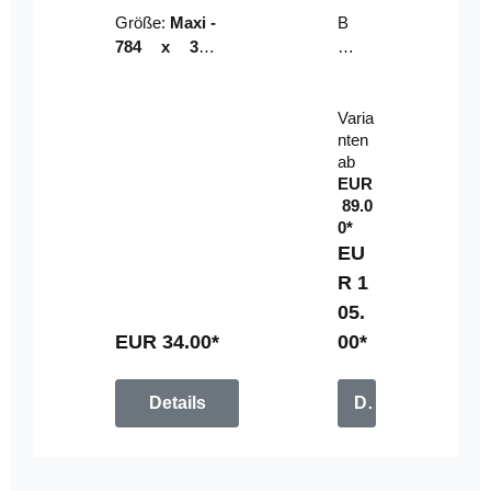
Riser
ser-
Größe:
Maxi -
B
LE
784 x 314
un
D-
mm (zzgl.
dl
Pan
Beschnittzu
e:
el
Varia
gabe)
mi
nten
t
ab
Fe
EUR
rn
89.0
be
0*
di
EU
en
R 1
u
05.
n
g
EUR 34.00*
00*
Details
Details