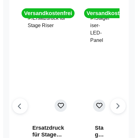
Versandkostenfrei
Versandkostenfrei
Ersatzdruck
Sta
für Stage
geri