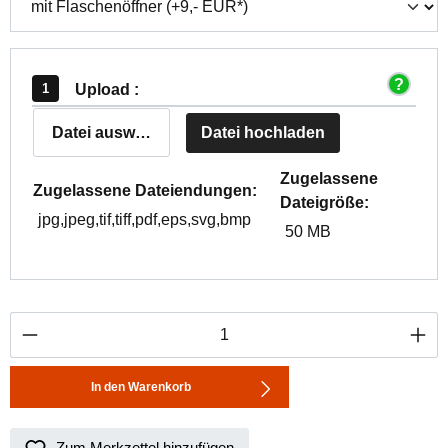
Upload :
Datei auswählen
Datei hochladen
Zugelassene
Zugelassene Dateiendungen:
Dateigröße:
jpg,jpeg,tif,tiff,pdf,eps,svg,bmp
50 MB
Produkt Anzahl: Gib den gewünschten Wert ei
In den Warenkorb
Zum Merkzettel hinzufügen