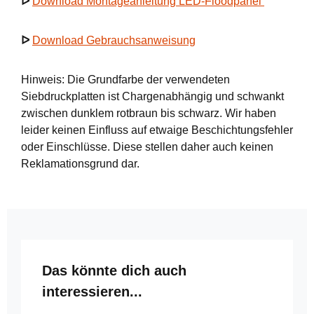
ᐅ
Download Montageanleitung LED-Floodpanel
ᐅ
Download Gebrauchsanweisung
Hinweis: Die Grundfarbe der verwendeten
Siebdruckplatten ist Chargenabhängig und schwankt
zwischen dunklem rotbraun bis schwarz. Wir haben
leider keinen Einfluss auf etwaige Beschichtungsfehler
oder Einschlüsse. Diese stellen daher auch keinen
Reklamationsgrund dar.
Produktgalerie überspringen
Das könnte dich auch
interessieren...