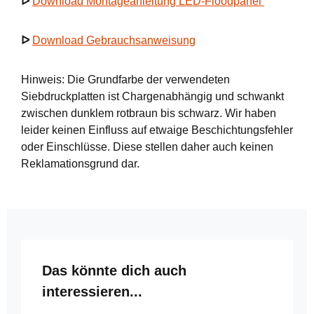
ᐅ
Download Montageanleitung LED-Floodpanel
ᐅ
Download Gebrauchsanweisung
Hinweis: Die Grundfarbe der verwendeten
Siebdruckplatten ist Chargenabhängig und schwankt
zwischen dunklem rotbraun bis schwarz. Wir haben
leider keinen Einfluss auf etwaige Beschichtungsfehler
oder Einschlüsse. Diese stellen daher auch keinen
Reklamationsgrund dar.
Produktgalerie überspringen
Das könnte dich auch
interessieren...