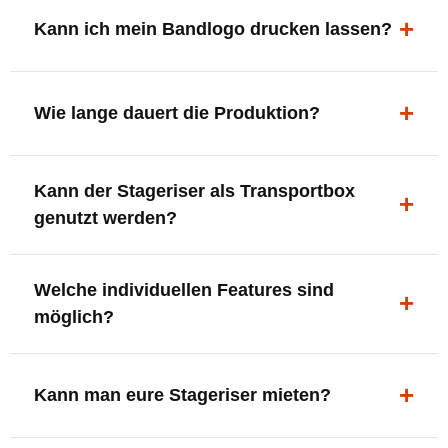
ergonomisch, sicher und gut sichtbar.
Kann ich mein Bandlogo drucken lassen?
Ja. Digitaldrucke und Logo-Fräsungen sind möglich –
deine Bühne, deine Marke.
Wie lange dauert die Produktion?
In der Regel 7–10 Tage nach Druckfreigabe. Versand
Kann der Stageriser als Transportbox
innerhalb Deutschlands kostenfrei.
genutzt werden?
Ja. Einfach umdrehen und Stauraum für Kabel, Tools
Welche individuellen Features sind
oder Zubehör nutzen.
möglich?
LED-Panel + Halterung
XLR-Brücke / Schnittstelle
Kann man eure Stageriser mieten?
Flaschenhalter & Flaschenöffner
Setlist-Clip