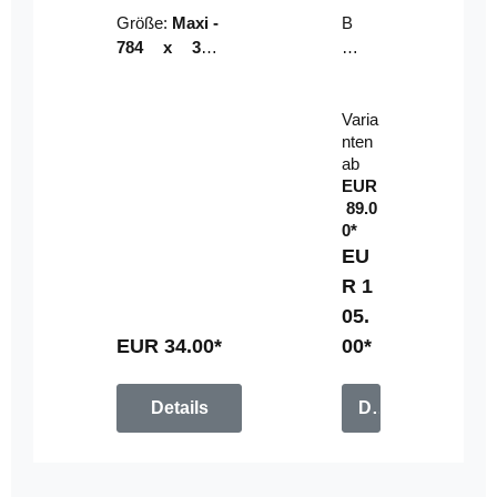
Riser
ser-
Größe:
Maxi -
B
LE
784 x 314
un
D-
mm (zzgl.
dl
Pan
Beschnittzu
e:
el
Varia
gabe)
mi
nten
t
ab
Fe
EUR
rn
89.0
be
0*
di
EU
en
R 1
u
05.
n
g
EUR 34.00*
00*
Details
Details