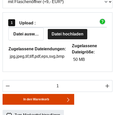
Upload :
Datei auswählen
Datei hochladen
Zugelassene
Zugelassene Dateiendungen:
Dateigröße:
jpg,jpeg,tif,tiff,pdf,eps,svg,bmp
50 MB
Produkt Anzahl: Gib den gewünschten Wert ei
In den Warenkorb
Zum Merkzettel hinzufügen