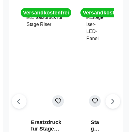
Versandkostenfrei
Versandkostenfrei
Ersatzdruck
Sta
für Stage
geri