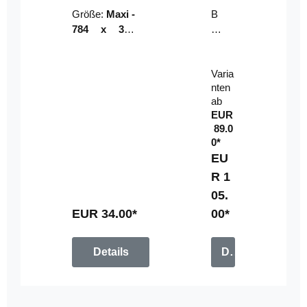
Riser
ser-
Größe:
Maxi -
B
LE
784 x 314
un
D-
mm (zzgl.
dl
Pan
Beschnittzu
e:
el
Varia
gabe)
mi
nten
t
ab
Fe
EUR
rn
89.0
be
0*
di
EU
en
R 1
u
05.
n
g
EUR 34.00*
00*
Details
Details