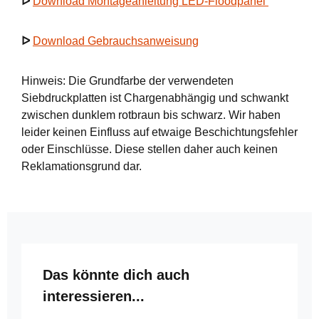
ᐅ
Download Montageanleitung LED-Floodpanel
ᐅ
Download Gebrauchsanweisung
Hinweis: Die Grundfarbe der verwendeten
Siebdruckplatten ist Chargenabhängig und schwankt
zwischen dunklem rotbraun bis schwarz. Wir haben
leider keinen Einfluss auf etwaige Beschichtungsfehler
oder Einschlüsse. Diese stellen daher auch keinen
Reklamationsgrund dar.
Produktgalerie überspringen
Das könnte dich auch
interessieren...