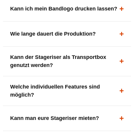
ergonomisch, sicher und gut sichtbar.
Kann ich mein Bandlogo drucken lassen?
Ja. Digitaldrucke und Logo-Fräsungen sind möglich –
deine Bühne, deine Marke.
Wie lange dauert die Produktion?
In der Regel 7–10 Tage nach Druckfreigabe. Versand
Kann der Stageriser als Transportbox
innerhalb Deutschlands kostenfrei.
genutzt werden?
Ja. Einfach umdrehen und Stauraum für Kabel, Tools
Welche individuellen Features sind
oder Zubehör nutzen.
möglich?
LED-Panel + Halterung
XLR-Brücke / Schnittstelle
Kann man eure Stageriser mieten?
Flaschenhalter & Flaschenöffner
Setlist-Clip