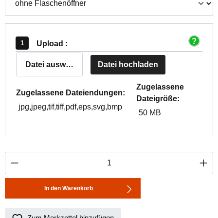
Upload :
Datei auswählen
Datei hochladen
Zugelassene
Zugelassene Dateiendungen:
Dateigröße:
jpg,jpeg,tif,tiff,pdf,eps,svg,bmp
50 MB
Produkt Anzahl: Gib den gewünschten Wert ei
In den Warenkorb
Zum Merkzettel hinzufügen