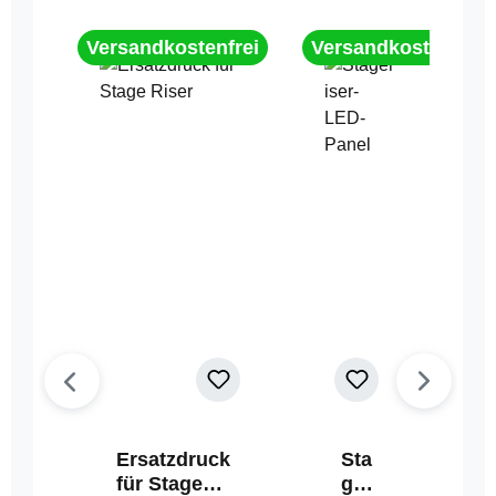
Versandkostenfrei
Versandkostenfrei
Ersatzdruck
Sta
für Stage
geri