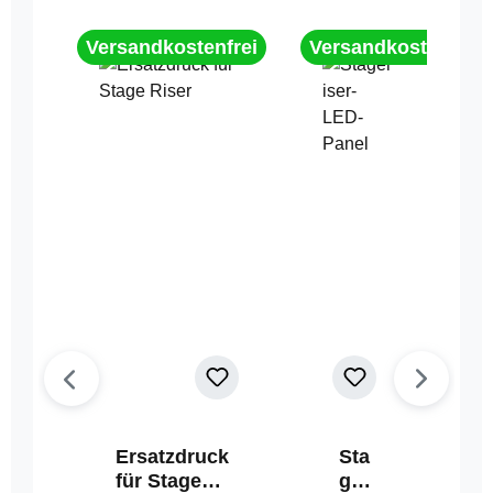
Versandkostenfrei
Versandkostenfrei
Ersatzdruck
Sta
für Stage
geri