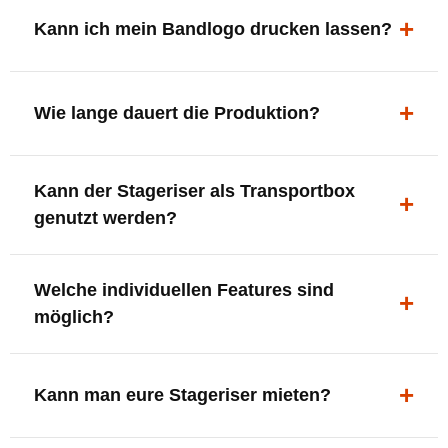
ergonomisch, sicher und gut sichtbar.
Kann ich mein Bandlogo drucken lassen?
Ja. Digitaldrucke und Logo-Fräsungen sind möglich –
deine Bühne, deine Marke.
Wie lange dauert die Produktion?
In der Regel 7–10 Tage nach Druckfreigabe. Versand
Kann der Stageriser als Transportbox
innerhalb Deutschlands kostenfrei.
genutzt werden?
Ja. Einfach umdrehen und Stauraum für Kabel, Tools
Welche individuellen Features sind
oder Zubehör nutzen.
möglich?
LED-Panel + Halterung
XLR-Brücke / Schnittstelle
Kann man eure Stageriser mieten?
Flaschenhalter & Flaschenöffner
Setlist-Clip