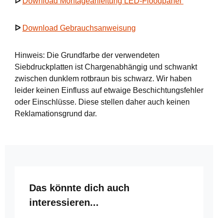
ᐅ
Download Montageanleitung LED-Floodpanel
ᐅ
Download Gebrauchsanweisung
Hinweis: Die Grundfarbe der verwendeten
Siebdruckplatten ist Chargenabhängig und schwankt
zwischen dunklem rotbraun bis schwarz. Wir haben
leider keinen Einfluss auf etwaige Beschichtungsfehler
oder Einschlüsse. Diese stellen daher auch keinen
Reklamationsgrund dar.
Produktgalerie überspringen
Das könnte dich auch
interessieren...