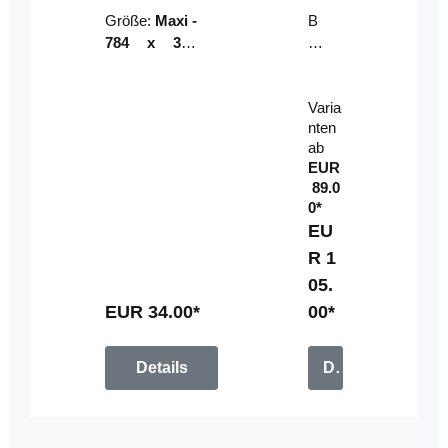
Riser
ser-
Größe:
Maxi -
B
LE
784 x 314
un
D-
mm (zzgl.
dl
Pan
Beschnittzu
e:
el
Varia
gabe)
mi
nten
t
ab
Fe
EUR
rn
89.0
be
0*
di
EU
en
R 1
u
05.
n
g
EUR 34.00*
00*
Details
Details