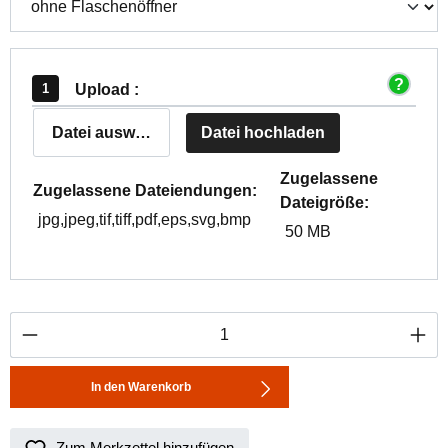
Upload :
Datei auswählen
Datei hochladen
Zugelassene
Zugelassene Dateiendungen:
Dateigröße:
jpg,jpeg,tif,tiff,pdf,eps,svg,bmp
50 MB
Produkt Anzahl: Gib den gewünschten Wert ei
In den Warenkorb
Zum Merkzettel hinzufügen