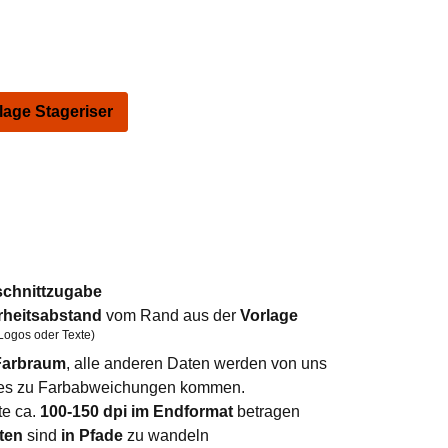
ge Stageriser
schnittzugabe
rheitsabstand
vom Rand aus der
Vorlage
Logos oder Texte)
arbraum
, alle anderen Daten werden von uns
n es zu Farbabweichungen kommen.
te ca.
100-150 dpi im Endformat
betragen
ten
sind
in Pfade
zu wandeln