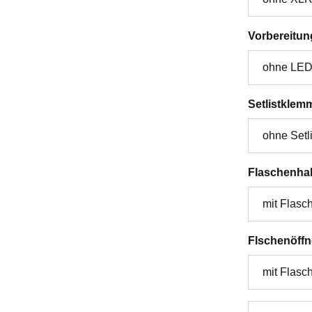
Vorbereitun
Setlistklem
Flaschenhal
Flschenöffn