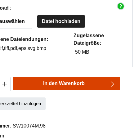
oad :
 auswählen
Datei hochladen
Zugelassene
ene Dateiendungen:
Dateigröße:
tif,tiff,pdf,eps,svg,bmp
50 MB
Anzahl: Gib den gewünschten Wert ein oder
In den Warenkorb
rkzettel hinzufügen
mmer:
SW10074M.98
mm