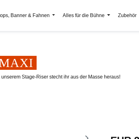
ops, Banner & Fahnen
Alles für die Bühne
Zubehör
er MAXI
t unserem Stage-Riser stecht ihr aus der Masse heraus!
Regulärer Pr