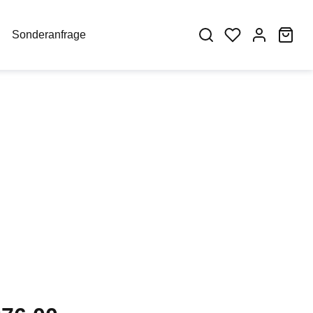
War
Sonderanfrage
eis: