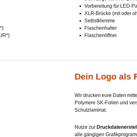
Vorbereitung für LED-Pan
XLR-Brücke (mit oder o
Setlistklemme
R*)
Flaschenhalter
EUR*)
Flaschenöffner
Dein Logo als F
Wir drucken eure Daten mit
Polymere SK-Folien und verse
Schutzlaminat.
Nutze zur
Druckdatenerstel
alle gängigen Grafikprogram