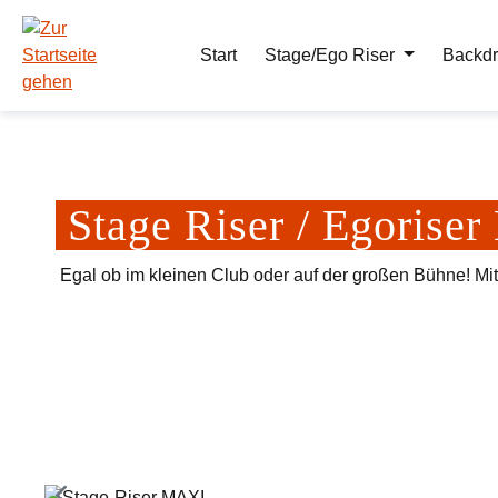
m Hauptinhalt springen
Zur Suche springen
Zur Hauptnavigation springen
Start
Stage/Ego Riser
Backdr
Stage Riser / Egoris
Egal ob im kleinen Club oder auf der großen Bühne! Mi
Bildergalerie überspringen