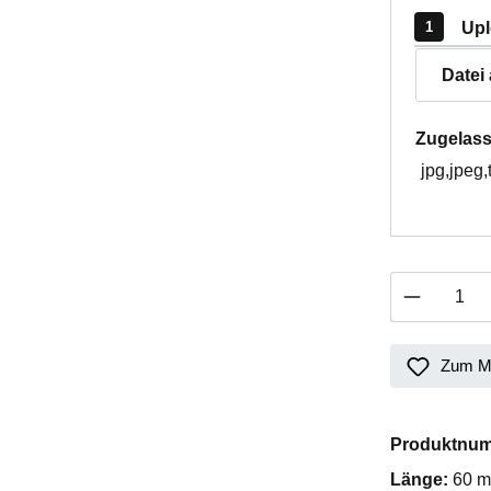
Upl
Datei
Zugelass
jpg,jpeg,
Produkt 
Zum Me
Produktnu
Länge:
60 