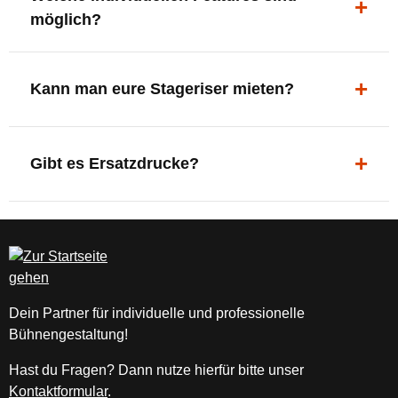
0
möglich?
0
€
*)
LED-Panel + Halterung
|
XLR-Brücke / Schnittstelle
Kann man eure Stageriser mieten?
S
Flaschenhalter & Flaschenöffner
et
Setlist-Clip
Aktuell nur Kauf. Die Riser sind jedoch für
li
Verschiedene Griffarten
jahrelangen Einsatz konzipiert.
st
Gibt es Ersatzdrucke?
DMX-steuerbare Beleuchtung
kl
e
Ja. Neue Drucke für neue Tourdesigns können
m
jederzeit nachbestellt werden.
m
e:
o
h
Dein Partner für individuelle und professionelle
n
Bühnengestaltung!
e
S
Hast du Fragen? Dann nutze hierfür bitte unser
et
Kontaktformular
.
li