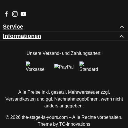
st
kl
Besuche uns auf Facebook – öffnet in neuem Tab (externer Li
Schau auf Instagram vorbei – öffnet in neuem Tab (externe
Sieh dir unsere Videos auf YouTube an – öffnet in ne
e
m
Service
m
Informationen
e
|
V
Unsere Versand- und Zahlungsarten:
or
b
er
ei
tu
n
Alle Preise inkl. gesetzl. Mehrwertsteuer zzgl.
g
Versandkosten
und ggf. Nachnahmegebühren, wenn nicht
fü
r
anders angegeben.
L
© 2026 the-stage-is-yours.com – Alle Rechte vorbehalten.
E
Theme by
TC-Innovations
D