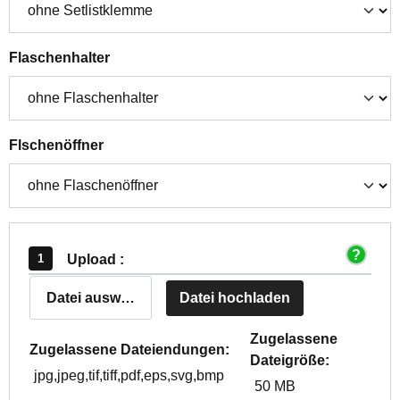
auswählen
Flaschenhalter
auswählen
Flschenöffner
Upload :
Datei auswählen
Datei hochladen
Zugelassene
Zugelassene Dateiendungen:
Dateigröße:
jpg,jpeg,tif,tiff,pdf,eps,svg,bmp
50 MB