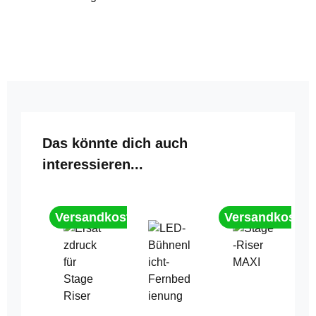
Produktgalerie überspringen
Das könnte dich auch
interessieren...
Versandkostenfrei
Versandkostenf