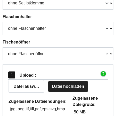
auswählen
Flaschenhalter
auswählen
Flschenöffner
Upload :
Datei auswählen
Datei hochladen
Zugelassene
Zugelassene Dateiendungen:
Dateigröße:
jpg,jpeg,tif,tiff,pdf,eps,svg,bmp
50 MB