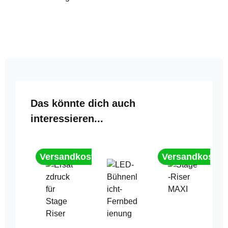
Produktgalerie überspringen
Das könnte dich auch
interessieren...
Versandkostenfrei
Versandkostenf