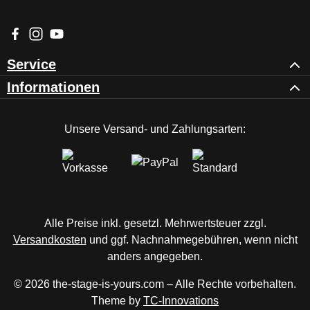
st
kl
Besuche uns auf Facebook – öffnet in neuem Tab (externer Li
Schau auf Instagram vorbei – öffnet in neuem Tab (externe
Sieh dir unsere Videos auf YouTube an – öffnet in ne
e
m
Service
m
Informationen
e
|
V
Unsere Versand- und Zahlungsarten:
or
b
er
ei
tu
n
Alle Preise inkl. gesetzl. Mehrwertsteuer zzgl.
g
Versandkosten
und ggf. Nachnahmegebühren, wenn nicht
fü
r
anders angegeben.
L
© 2026 the-stage-is-yours.com – Alle Rechte vorbehalten.
E
Theme by
TC-Innovations
D