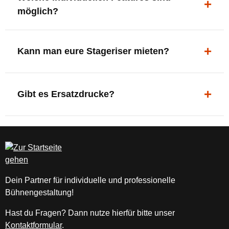
0
möglich?
0
€
*)
LED-Panel + Halterung
|
XLR-Brücke / Schnittstelle
Kann man eure Stageriser mieten?
S
Flaschenhalter & Flaschenöffner
et
Setlist-Clip
Aktuell nur Kauf. Die Riser sind jedoch für
li
Verschiedene Griffarten
jahrelangen Einsatz konzipiert.
st
Gibt es Ersatzdrucke?
DMX-steuerbare Beleuchtung
kl
e
Ja. Neue Drucke für neue Tourdesigns können
m
jederzeit nachbestellt werden.
m
e:
o
h
Dein Partner für individuelle und professionelle
n
Bühnengestaltung!
e
S
Hast du Fragen? Dann nutze hierfür bitte unser
et
Kontaktformular
.
li