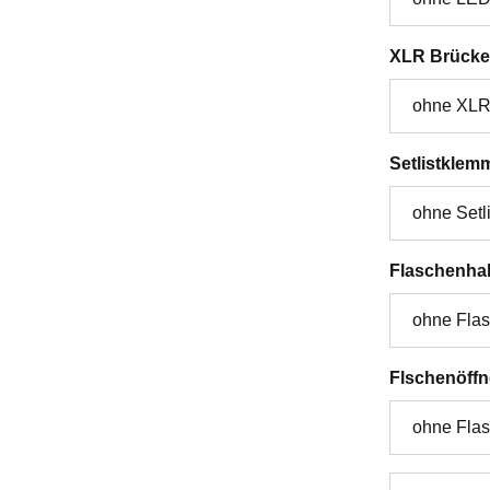
XLR Brücke
Setlistklem
Flaschenhal
Flschenöffn