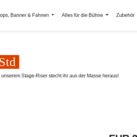
ops, Banner & Fahnen
Alles für die Bühne
Zubehör
 Std
t unserem Stage-Riser stecht ihr aus der Masse heraus!
Regulärer Pr