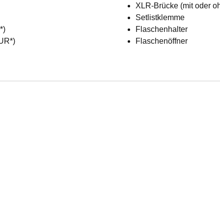
XLR-Brücke (mit oder o
Setlistklemme
R*)
Flaschenhalter
EUR*)
Flaschenöffner