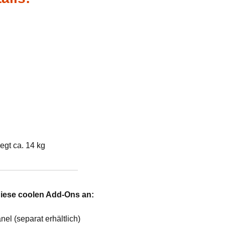
egt ca. 14 kg
diese coolen Add-Ons an:
el (separat erhältlich)