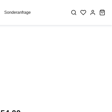
War
Sonderanfrage
eis: