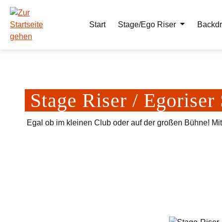
m Hauptinhalt springen
Zur Suche springen
Zur Hauptnavigation springen
Start
Stage/Ego Riser
Backdr
Stage Riser / Egoriser
Egal ob im kleinen Club oder auf der großen Bühne! Mi
Bildergalerie überspringen