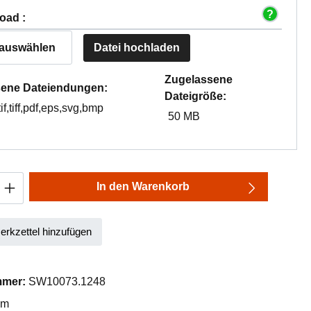
oad :
 auswählen
Datei hochladen
Zugelassene
ene Dateiendungen:
Dateigröße:
tif,tiff,pdf,eps,svg,bmp
50 MB
Anzahl: Gib den gewünschten Wert ein oder
In den Warenkorb
rkzettel hinzufügen
mmer:
SW10073.1248
mm