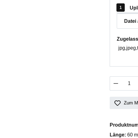
Upl
Datei
Zugelass
jpg,jpeg,
Produkt 
Zum Me
Produktnu
Länge:
60 