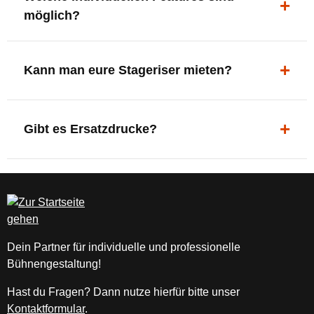
0
möglich?
0
€
*)
LED-Panel + Halterung
|
XLR-Brücke / Schnittstelle
Kann man eure Stageriser mieten?
S
Flaschenhalter & Flaschenöffner
et
Setlist-Clip
Aktuell nur Kauf. Die Riser sind jedoch für
li
Verschiedene Griffarten
jahrelangen Einsatz konzipiert.
st
Gibt es Ersatzdrucke?
DMX-steuerbare Beleuchtung
kl
e
Ja. Neue Drucke für neue Tourdesigns können
m
jederzeit nachbestellt werden.
m
e:
o
h
Dein Partner für individuelle und professionelle
n
Bühnengestaltung!
e
S
Hast du Fragen? Dann nutze hierfür bitte unser
et
Kontaktformular
.
li