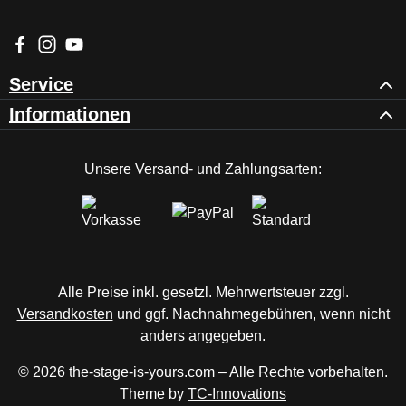
st
kl
Besuche uns auf Facebook – öffnet in neuem Tab (externer Li
Schau auf Instagram vorbei – öffnet in neuem Tab (externe
Sieh dir unsere Videos auf YouTube an – öffnet in ne
e
m
Service
m
Informationen
e
|
V
Unsere Versand- und Zahlungsarten:
or
b
er
ei
tu
n
Alle Preise inkl. gesetzl. Mehrwertsteuer zzgl.
g
Versandkosten
und ggf. Nachnahmegebühren, wenn nicht
fü
r
anders angegeben.
L
© 2026 the-stage-is-yours.com – Alle Rechte vorbehalten.
E
Theme by
TC-Innovations
D