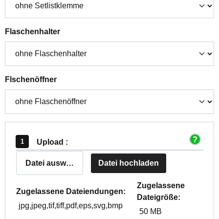
auswählen
Flaschenhalter
auswählen
Flschenöffner
Upload :
Datei auswählen
Datei hochladen
Zugelassene
Zugelassene Dateiendungen:
Dateigröße:
jpg,jpeg,tif,tiff,pdf,eps,svg,bmp
50 MB