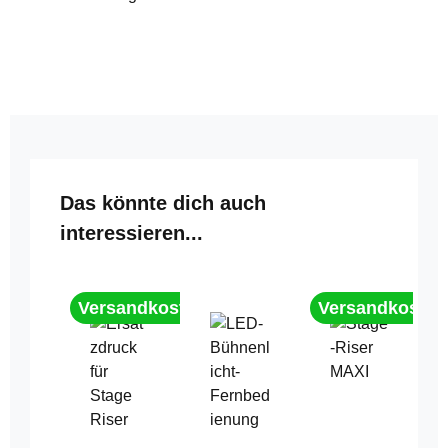
Produktgalerie überspringen
Das könnte dich auch
interessieren...
Versandkostenfrei
Versandkostenf