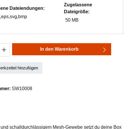
Zugelassene
ene Dateiendungen:
Dateigröße:
df,eps,svg,bmp
50 MB
Anzahl: Gib den gewünschten Wert ein oder
In den Warenkorb
rkzettel hinzufügen
mmer:
SW10008
t- und schalldurchlässigem Mesh-Gewebe setzt du deine Box