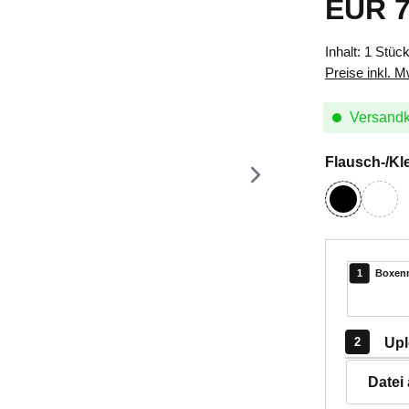
EUR 7
Regulärer Pr
Inhalt:
1 Stüc
Preise inkl. 
Versandk
Flausch-/Kl
schwarz
wei
Boxenm
Upl
Datei