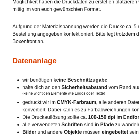
Möglichkeit haben die Druckdaten zu erstellen platzieren
mittig im von euch gewünschten Format.
Aufgrund der Materialspannung werden die Drucke ca. 5 m
Bestellung angegeben konfektioniert. Bitte legt trotzde
Boxenfront an.
Datenanlage
wir benötigen
keine Beschnittzugabe
halte dich an den
Sicherheitsabstand
vom Rand au
(keine wichtigen Elemente wie Logos oder Texte)
gedruckt wir im
CMYK-Farbraum
, alle anderen Dat
konvertiert. Dabei kann es zu Farbabweichungen k
Die Druckauflösung sollte ca.
100-150 dpi im Endfo
alle verwendeten
Schriften
sind
in Pfade
zu wandel
Bilder
und andere
Objekte
müssen
eingebettet
sein