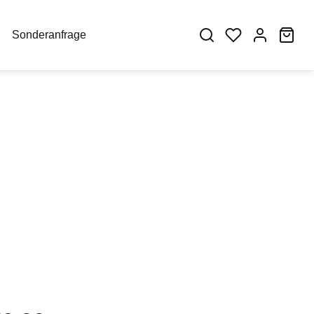
War
Sonderanfrage