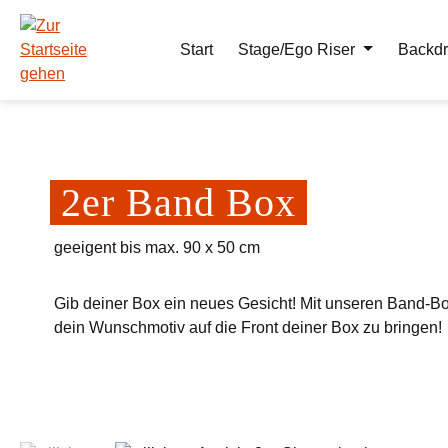
m Hauptinhalt springen
Zur Suche springen
Zur Hauptnavigation springen
Start
Stage/Ego Riser
Backdr
2er Band Box
geeigent bis max. 90 x 50 cm
Gib deiner Box ein neues Gesicht! Mit unseren Band-Bo
dein Wunschmotiv auf die Front deiner Box zu bringen!