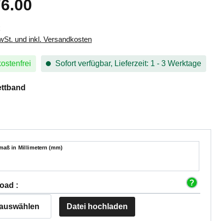
6.00
eis:
k
MwSt. und inkl. Versandkosten
ostenfrei
Sofort verfügbar, Lieferzeit: 1 - 3 Werktage
auswählen
ettband
ß
aß in Millimetern (mm)
oad :
 auswählen
Datei hochladen