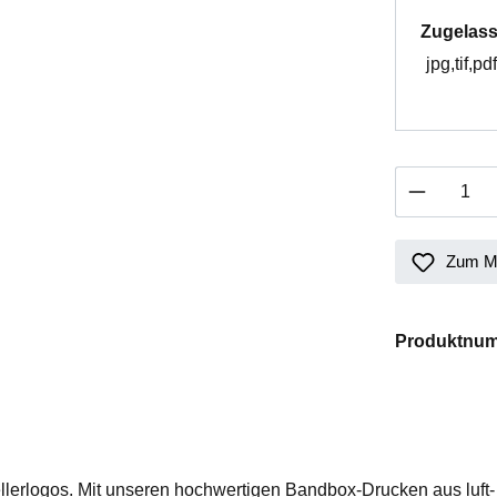
Zugelass
jpg,tif,p
Produkt 
Zum Me
Produktnu
llerlogos. Mit unseren hochwertigen Bandbox-Drucken aus luf