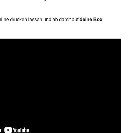
nline drucken lassen und ab damit auf
deine Box
.