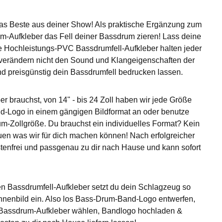
as Beste aus deiner Show! Als praktische Ergänzung zum
um-Aufkleber das Fell deiner Bassdrum zieren! Lass deine
e Hochleistungs-PVC Bassdrumfell-Aufkleber halten jeder
verändern nicht den Sound und Klangeigenschaften der
preisgünstig dein Bassdrumfell bedrucken lassen.
r brauchst, von 14" - bis 24 Zoll haben wir jede Größe
nd-Logo in einem gängigen Bildformat an oder benutze
m-Zollgröße. Du brauchst ein individuelles Format? Kein
uen was wir für dich machen können! Nach erfolgreicher
enfrei und passgenau zu dir nach Hause und kann sofort
en Bassdrumfell-Aufkleber setzt du dein Schlagzeug so
ühnenbild ein. Also los Bass-Drum-Band-Logo entwerfen,
assdrum-Aufkleber wählen, Bandlogo hochladen &