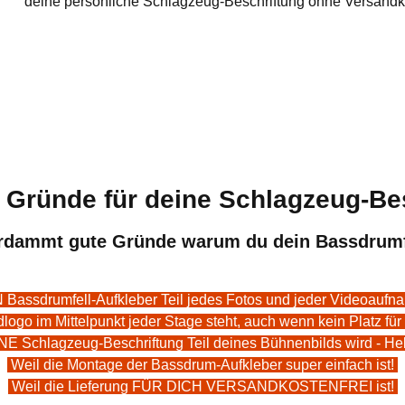
deine persönliche Schlagzeug-Beschriftung ohne Versandko
Gründe für deine Schlagzeug-Be
erdammt gute Gründe warum du dein Bassdrumfe
 Bassdrumfell-Aufkleber Teil jedes Fotos und jeder Videoauf
ogo im Mittelpunkt jeder Stage steht, auch wenn kein Platz für
NE Schlagzeug-Beschriftung Teil deines Bühnenbilds wird - He
Weil die Montage der Bassdrum-Aufkleber super einfach ist!
Weil die Lieferung FÜR DICH VERSANDKOSTENFREI ist!