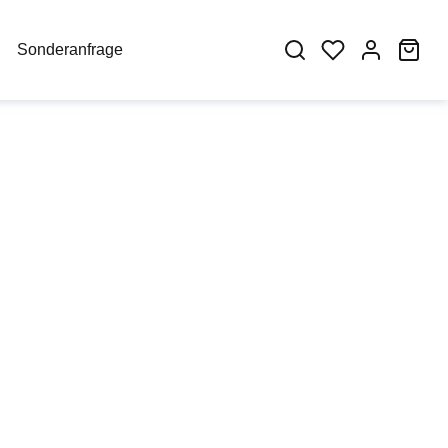
War
Sonderanfrage