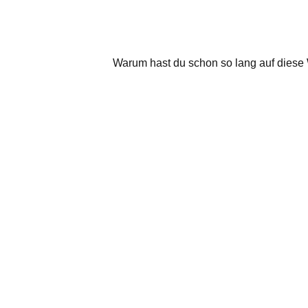
Größenübersicht: 16" = 40,6 cm18" = 45,7
cm20" = 50,8 cm22" = 55,9 cm24" = 61,0
cm26" = 66,0 cm Solltet ihr eine
Sondergröße haben ist das kein Problem!
Warum hast du schon so lang auf diese 
Gebt einfach beim Bestellabschluss die
gewünschte Endgröße im Kommentarfeld
an, wir erledigen den Rest!