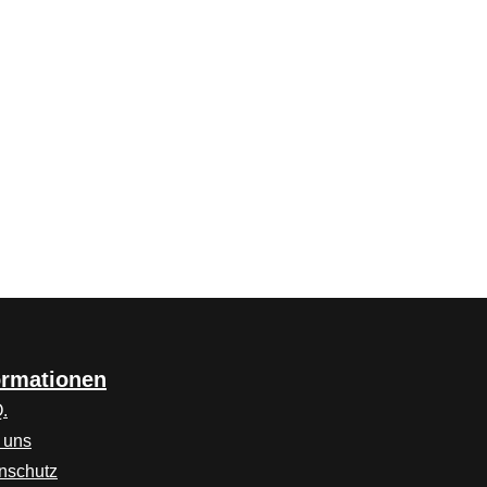
ormationen
.
 uns
nschutz