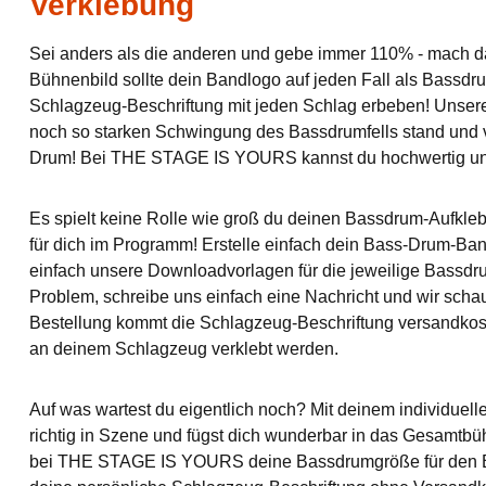
Verklebung
Sei anders als die anderen und gebe immer 110% - mach d
Bühnenbild sollte dein Bandlogo auf jeden Fall als Bassdr
Schlagzeug-Beschriftung mit jeden Schlag erbeben! Unser
noch so starken Schwingung des Bassdrumfells stand und 
Drum! Bei THE STAGE IS YOURS kannst du hochwertig und 
Es spielt keine Rolle wie groß du deinen Bassdrum-Aufklebe
für dich im Programm! Erstelle einfach dein Bass-Drum-Ba
einfach unsere Downloadvorlagen für die jeweilige Bassdru
Problem, schreibe uns einfach eine Nachricht und wir scha
Bestellung kommt die Schlagzeug-Beschriftung versandkost
an deinem Schlagzeug verklebt werden.
Auf was wartest du eigentlich noch? Mit deinem individuell
richtig in Szene und fügst dich wunderbar in das Gesamtb
bei THE STAGE IS YOURS deine Bassdrumgröße für den B