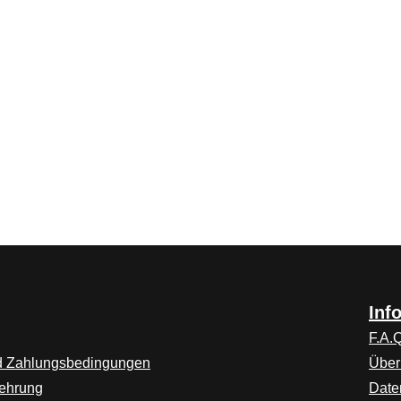
Inf
F.A.Q
d Zahlungsbedingungen
Über
lehrung
Date