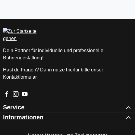
Dein Partner für individuelle und professionelle
Bühnengestaltung!
Hast du Fragen? Dann nutze hierfür bitte unser
Kontaktformular
.
Besuche uns auf Facebook – öffnet in neuem Tab (externer Li
Schau auf Instagram vorbei – öffnet in neuem Tab (externe
Sieh dir unsere Videos auf YouTube an – öffnet in ne
Service
Informationen