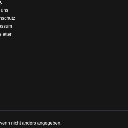
.
 uns
nschutz
essum
letter
enn nicht anders angegeben.