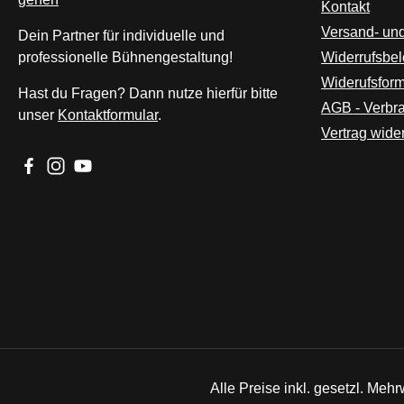
Kontakt
Versand- un
Dein Partner für individuelle und
professionelle Bühnengestaltung!
Widerrufsbe
Widerufsform
Hast du Fragen? Dann nutze hierfür bitte
AGB - Verbr
unser
Kontaktformular
.
Vertrag wide
Besuche uns auf Facebook – öffnet in neuem Tab (externer L
Schau auf Instagram vorbei – öffnet in neuem Tab (extern
Sieh dir unsere Videos auf YouTube an – öffnet in n
Alle Preise inkl. gesetzl. Mehr