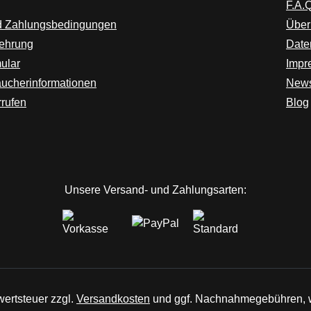
F.A.Q
d Zahlungsbedingungen
Über
lehrung
Date
ular
Impr
aucherinformationen
News
rrufen
Blog
ink)
er Link)
euem Tab (externer Link)
Unsere Versand- und Zahlungsarten:
wertsteuer zzgl.
Versandkosten
und ggf. Nachnahmegebühren, w