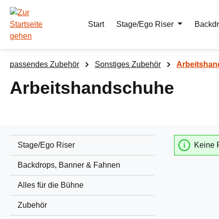
m Hauptinhalt springen
Zur Suche springen
Zur Hauptnavigation springen
Start
Stage/Ego Riser
Backdr
passendes Zubehör
Sonstiges Zubehör
Arbeitsha
Arbeitshandschuhe
Stage/Ego Riser
Keine 
Backdrops, Banner & Fahnen
Alles für die Bühne
Zubehör