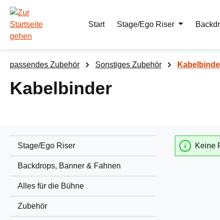
m Hauptinhalt springen
Zur Suche springen
Zur Hauptnavigation springen
Start
Stage/Ego Riser
Backdr
passendes Zubehör
Sonstiges Zubehör
Kabelbinde
Kabelbinder
Stage/Ego Riser
Keine 
Backdrops, Banner & Fahnen
Alles für die Bühne
Zubehör