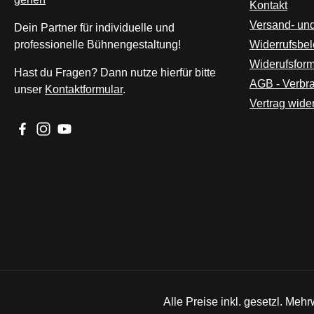
Kontakt
Versand- un
Dein Partner für individuelle und
professionelle Bühnengestaltung!
Widerrufsbe
Widerufsform
Hast du Fragen? Dann nutze hierfür bitte
AGB - Verbr
unser
Kontaktformular
.
Vertrag wide
Besuche uns auf Facebook – öffnet in neuem Tab (externer L
Schau auf Instagram vorbei – öffnet in neuem Tab (extern
Sieh dir unsere Videos auf YouTube an – öffnet in n
Alle Preise inkl. gesetzl. Mehr