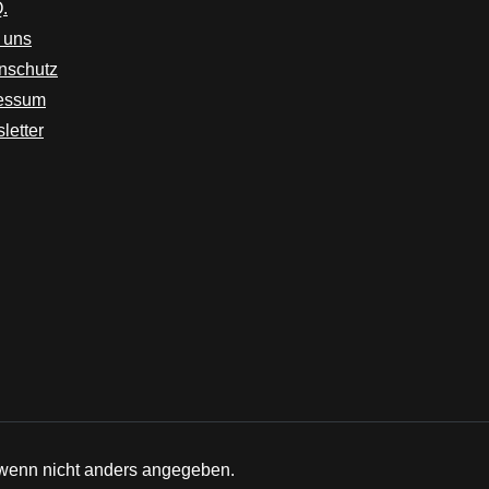
.
 uns
nschutz
essum
letter
enn nicht anders angegeben.