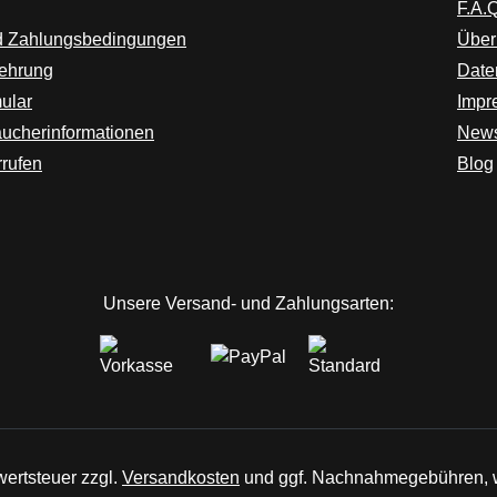
F.A.Q
d Zahlungsbedingungen
Über
lehrung
Date
ular
Impr
aucherinformationen
News
rrufen
Blog
ink)
er Link)
euem Tab (externer Link)
Unsere Versand- und Zahlungsarten:
wertsteuer zzgl.
Versandkosten
und ggf. Nachnahmegebühren, w