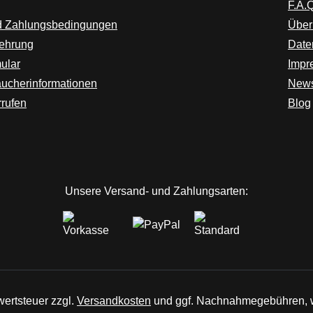
F.A.Q
d Zahlungsbedingungen
Über
lehrung
Date
ular
Impr
aucherinformationen
News
rrufen
Blog
ink)
er Link)
euem Tab (externer Link)
Unsere Versand- und Zahlungsarten:
wertsteuer zzgl.
Versandkosten
und ggf. Nachnahmegebühren, w