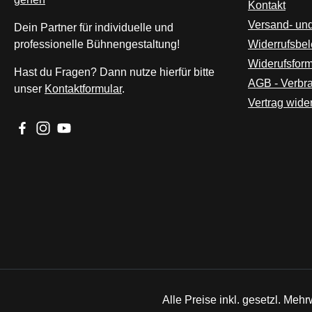
Kontakt
Versand- un
Dein Partner für individuelle und
professionelle Bühnengestaltung!
Widerrufsbe
Widerufsform
Hast du Fragen? Dann nutze hierfür bitte
AGB - Verbr
unser
Kontaktformular
.
Vertrag wide
Besuche uns auf Facebook – öffnet in neuem Tab (externer L
Schau auf Instagram vorbei – öffnet in neuem Tab (extern
Sieh dir unsere Videos auf YouTube an – öffnet in n
Alle Preise inkl. gesetzl. Mehr