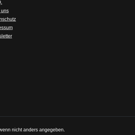
.
 uns
nschutz
essum
letter
enn nicht anders angegeben.