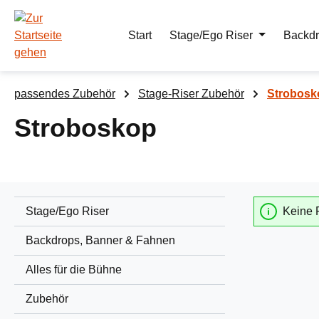
m Hauptinhalt springen
Zur Suche springen
Zur Hauptnavigation springen
Start
Stage/Ego Riser
Backdr
passendes Zubehör
Stage-Riser Zubehör
Strobosk
Stroboskop
Stage/Ego Riser
Keine 
Backdrops, Banner & Fahnen
Alles für die Bühne
Zubehör